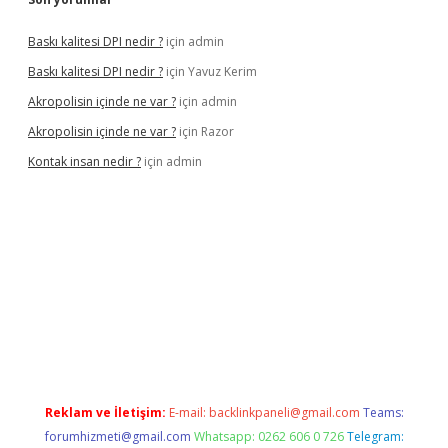
Baskı kalitesi DPI nedir ?
için
admin
Baskı kalitesi DPI nedir ?
için
Yavuz Kerim
Akropolisin içinde ne var ?
için
admin
Akropolisin içinde ne var ?
için
Razor
Kontak insan nedir ?
için
admin
onbet yeni giriş
tulipbet
Reklam ve İletişim:
E-mail:
backlinkpaneli@gmail.com
Teams:
forumhizmeti@gmail.com
Whatsapp: 0262 606 0 726
Telegram: