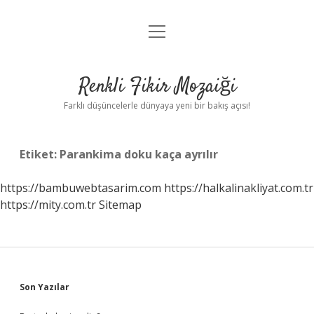
menüyü
Anasayfa
aç
Gizlilik Politikası
Renkli Fikir Mozaiği
Yasal Uyarı
Farklı düşüncelerle dünyaya yeni bir bakış açısı!
Hakkımızda
Etiket:
Parankima doku kaça ayrılır
Hakkımızda
https://bambuwebtasarim.com
https://halkalinakliyat.com.tr
https://mity.com.tr
Sitemap
Sidebar
Son Yazılar