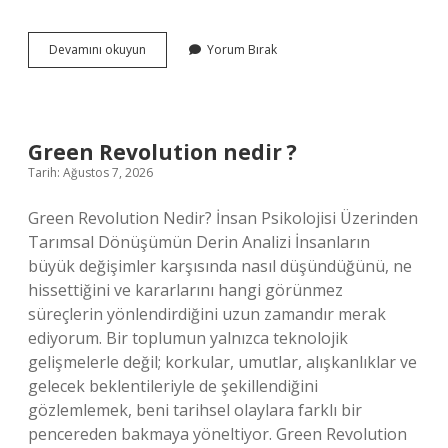
Hamileyken
Devamını okuyun
Yorum Bırak
aç
kalınca
ne
olur
?
Green Revolution nedir ?
Tarih: Ağustos 7, 2026
Green Revolution Nedir? İnsan Psikolojisi Üzerinden
Tarımsal Dönüşümün Derin Analizi İnsanların
büyük değişimler karşısında nasıl düşündüğünü, ne
hissettiğini ve kararlarını hangi görünmez
süreçlerin yönlendirdiğini uzun zamandır merak
ediyorum. Bir toplumun yalnızca teknolojik
gelişmelerle değil; korkular, umutlar, alışkanlıklar ve
gelecek beklentileriyle de şekillendiğini
gözlemlemek, beni tarihsel olaylara farklı bir
pencereden bakmaya yöneltiyor. Green Revolution