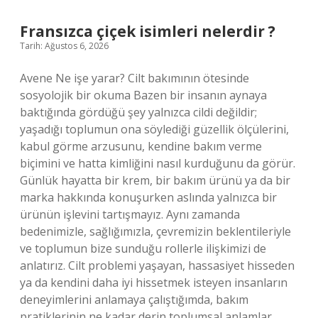
geçer
?
Fransızca çiçek isimleri nelerdir ?
Tarih: Ağustos 6, 2026
Avene Ne işe yarar? Cilt bakımının ötesinde
sosyolojik bir okuma Bazen bir insanın aynaya
baktığında gördüğü şey yalnızca cildi değildir;
yaşadığı toplumun ona söylediği güzellik ölçülerini,
kabul görme arzusunu, kendine bakım verme
biçimini ve hatta kimliğini nasıl kurduğunu da görür.
Günlük hayatta bir krem, bir bakım ürünü ya da bir
marka hakkında konuşurken aslında yalnızca bir
ürünün işlevini tartışmayız. Aynı zamanda
bedenimizle, sağlığımızla, çevremizin beklentileriyle
ve toplumun bize sunduğu rollerle ilişkimizi de
anlatırız. Cilt problemi yaşayan, hassasiyet hisseden
ya da kendini daha iyi hissetmek isteyen insanların
deneyimlerini anlamaya çalıştığımda, bakım
pratiklerinin ne kadar derin toplumsal anlamlar