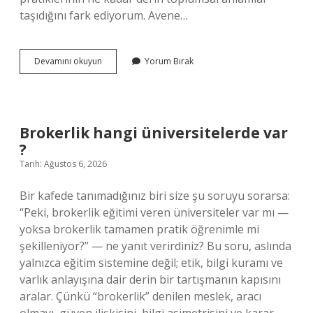
taşıdığını fark ediyorum. Avene…
Fransızca
Devamını okuyun
Yorum Bırak
çiçek
isimleri
nelerdir
?
Brokerlik hangi üniversitelerde var
?
Tarih: Ağustos 6, 2026
Bir kafede tanımadığınız biri size şu soruyu sorarsa:
“Peki, brokerlik eğitimi veren üniversiteler var mı —
yoksa brokerlik tamamen pratik öğrenimle mi
şekilleniyor?” — ne yanıt verirdiniz? Bu soru, aslında
yalnızca eğitim sistemine değil; etik, bilgi kuramı ve
varlık anlayışına dair derin bir tartışmanın kapısını
aralar. Çünkü “brokerlik” denilen meslek, aracı