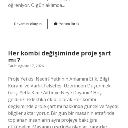
öğreniyor. O gün aklımda…
Kurt
Devamını okuyun
Yorum Bırak
sürüsünde
en
önde
kim
gider
Her kombi değişiminde proje şart
?
mı ?
Tarih: Ağustos 7, 2026
Proje Yetkisi Nedir? Yetkinin Anlamını Etik, Bilgi
Kuramı ve Varlık Felsefesi Üzerinden Düşünmek
Giriş: Yetki Kime Aittir ve Neye Dayanır? Hoş
geldiniz! Eklektika ekibi olarak Her kombi
değişiminde proje şart mı hakkında güncel ve faydalı
bilgiler aktarıyoruz. Bir gün bir masanın etrafında
toplanan insanların aynı projeye baktığını
düşünelim. Masanın üzerinde planlar, raporlar,