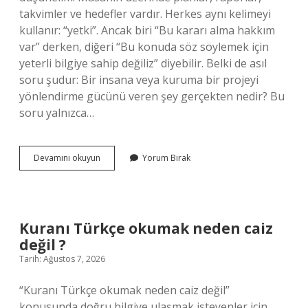
takvimler ve hedefler vardır. Herkes aynı kelimeyi
kullanır: “yetki”. Ancak biri “Bu kararı alma hakkım
var” derken, diğeri “Bu konuda söz söylemek için
yeterli bilgiye sahip değiliz” diyebilir. Belki de asıl
soru şudur: Bir insana veya kuruma bir projeyi
yönlendirme gücünü veren şey gerçekten nedir? Bu
soru yalnızca…
Her
Devamını okuyun
Yorum Bırak
kombi
değişiminde
proje
şart
mı
Kuranı Türkçe okumak neden caiz
?
değil ?
Tarih: Ağustos 7, 2026
“Kuranı Türkçe okumak neden caiz değil”
konusunda doğru bilgiye ulaşmak isteyenler için