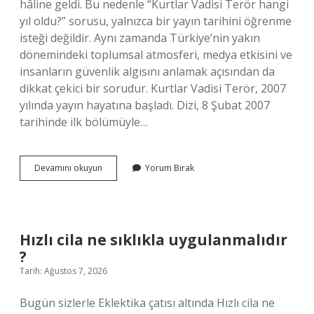
hâline geldi. Bu nedenle “Kurtlar Vadisi Terör hangi
yıl oldu?” sorusu, yalnızca bir yayın tarihini öğrenme
isteği değildir. Aynı zamanda Türkiye’nin yakın
dönemindeki toplumsal atmosferi, medya etkisini ve
insanların güvenlik algısını anlamak açısından da
dikkat çekici bir sorudur. Kurtlar Vadisi Terör, 2007
yılında yayın hayatına başladı. Dizi, 8 Şubat 2007
tarihinde ilk bölümüyle…
Kurtlar
Devamını okuyun
Yorum Bırak
Vadisi
terör
hangi
yıl
oldu
Hızlı cila ne sıklıkla uygulanmalıdır
?
?
Tarih: Ağustos 7, 2026
Bugün sizlerle Eklektika çatısı altında Hızlı cila ne