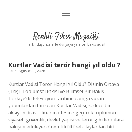
menüyü
Anasayfa
aç
Gizlilik Politikası
Renkli Fikir Mozaiği
Yasal Uyarı
Farklı düşüncelerle dünyaya yeni bir bakış açısı!
Hakkımızda
Renkli
Kurtlar Vadisi terör hangi yıl oldu ?
Hakkımızda
Tarih: Ağustos 7, 2026
Fikir
Kurtlar Vadisi Terör Hangi Yıl Oldu? Dizinin Ortaya
Mozaiği
Çıkışı, Toplumsal Etkisi ve Bilimsel Bir Bakış
Türkiye’de televizyon tarihine damga vuran
Yazılar
yapımlardan biri olan Kurtlar Vadisi, sadece bir
aksiyon dizisi olmanın ötesine geçerek toplumun
siyaset, güvenlik, devlet yapısı ve terör gibi konulara
bakışını etkileyen önemli kültürel olaylardan biri