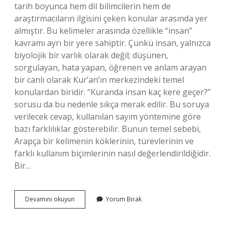
tarih boyunca hem dil bilimcilerin hem de
araştırmacıların ilgisini çeken konular arasında yer
almıştır. Bu kelimeler arasında özellikle “insan”
kavramı ayrı bir yere sahiptir. Çünkü insan, yalnızca
biyolojik bir varlık olarak değil; düşünen,
sorgulayan, hata yapan, öğrenen ve anlam arayan
bir canlı olarak Kur’an’ın merkezindeki temel
konulardan biridir. “Kuranda insan kaç kere geçer?”
sorusu da bu nedenle sıkça merak edilir. Bu soruya
verilecek cevap, kullanılan sayım yöntemine göre
bazı farklılıklar gösterebilir. Bunun temel sebebi,
Arapça bir kelimenin köklerinin, türevlerinin ve
farklı kullanım biçimlerinin nasıl değerlendirildiğidir.
Bir…
Kuranda
Devamını okuyun
Yorum Bırak
insan
kaç
kere