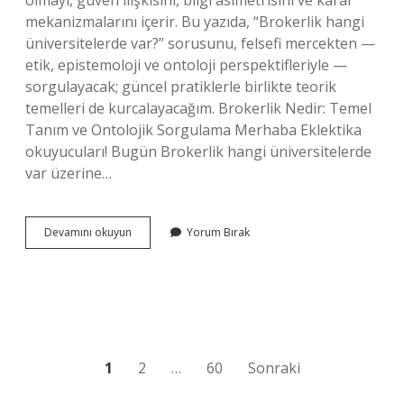
olmayı, güven ilişkisini, bilgi asimetrisini ve karar
mekanizmalarını içerir. Bu yazıda, “Brokerlik hangi
üniversitelerde var?” sorusunu, felsefi mercekten —
etik, epistemoloji ve ontoloji perspektifleriyle —
sorgulayacak; güncel pratiklerle birlikte teorik
temelleri de kurcalayacağım. Brokerlik Nedir: Temel
Tanım ve Ontolojik Sorgulama Merhaba Eklektika
okuyucuları! Bugün Brokerlik hangi üniversitelerde
var üzerine…
Brokerlik
Devamını okuyun
Yorum Bırak
hangi
üniversitelerde
var
?
Yazı
1
2
…
60
Sonraki