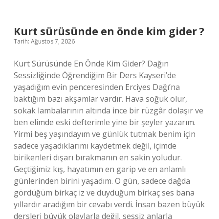
sıklıkla
uygulanmalıdır
?
Kurt sürüsünde en önde kim gider ?
Tarih: Ağustos 7, 2026
Kurt Sürüsünde En Önde Kim Gider? Dağın
Sessizliğinde Öğrendiğim Bir Ders Kayseri’de
yaşadığım evin penceresinden Erciyes Dağı’na
baktığım bazı akşamlar vardır. Hava soğuk olur,
sokak lambalarının altında ince bir rüzgâr dolaşır ve
ben elimde eski defterimle yine bir şeyler yazarım.
Yirmi beş yaşındayım ve günlük tutmak benim için
sadece yaşadıklarımı kaydetmek değil, içimde
birikenleri dışarı bırakmanın en sakin yoludur.
Geçtiğimiz kış, hayatımın en garip ve en anlamlı
günlerinden birini yaşadım. O gün, sadece dağda
gördüğüm birkaç iz ve duyduğum birkaç ses bana
yıllardır aradığım bir cevabı verdi. İnsan bazen büyük
dersleri büyük olaylarla değil, sessiz anlarla