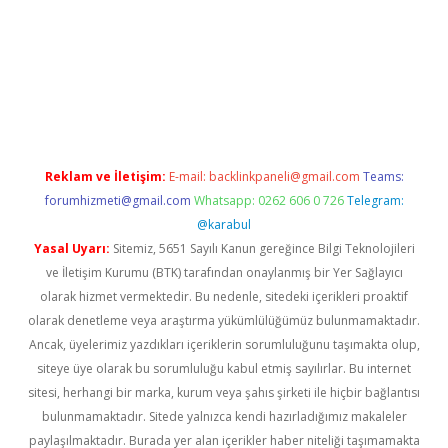
ş
tulipbet
Reklam ve İletişim:
E-mail:
backlinkpaneli@gmail.com
Teams:
forumhizmeti@gmail.com
Whatsapp: 0262 606 0 726
Telegram:
@karabul
Yasal Uyarı:
Sitemiz, 5651 Sayılı Kanun gereğince Bilgi Teknolojileri
ve İletişim Kurumu (BTK) tarafından onaylanmış bir Yer Sağlayıcı
olarak hizmet vermektedir. Bu nedenle, sitedeki içerikleri proaktif
olarak denetleme veya araştırma yükümlülüğümüz bulunmamaktadır.
Ancak, üyelerimiz yazdıkları içeriklerin sorumluluğunu taşımakta olup,
siteye üye olarak bu sorumluluğu kabul etmiş sayılırlar. Bu internet
sitesi, herhangi bir marka, kurum veya şahıs şirketi ile hiçbir bağlantısı
bulunmamaktadır. Sitede yalnızca kendi hazırladığımız makaleler
paylaşılmaktadır. Burada yer alan içerikler haber niteliği taşımamakta