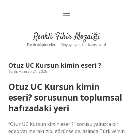
menüyü
Anasayfa
aç
Gizlilik Politikası
Renkli Fikir Mozaiği
Yasal Uyarı
Farklı düşüncelerle dünyaya yeni bir bakış açısı!
Hakkımızda
Otuz UC Kursun kimin eseri ?
Hakkımızda
Tarih: Haziran 21, 2026
Otuz UC Kursun kimin
eseri? sorusunun toplumsal
hafızadaki yeri
“Otuz UC Kursun kimin eseri?” sorusu yalnızca bir
edebiyat merakı gibi görünse de, aslında Türkiye’nin