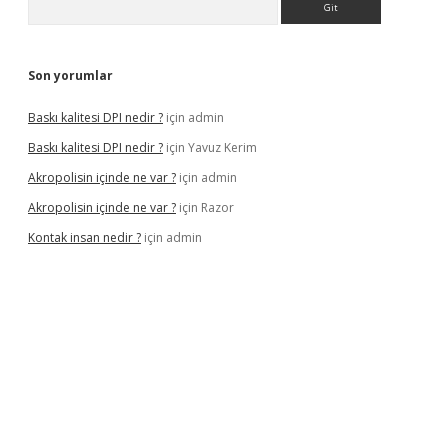
Son yorumlar
Baskı kalitesi DPI nedir ?
için
admin
Baskı kalitesi DPI nedir ?
için
Yavuz Kerim
Akropolisin içinde ne var ?
için
admin
Akropolisin içinde ne var ?
için
Razor
Kontak insan nedir ?
için
admin
ş
tulipbet