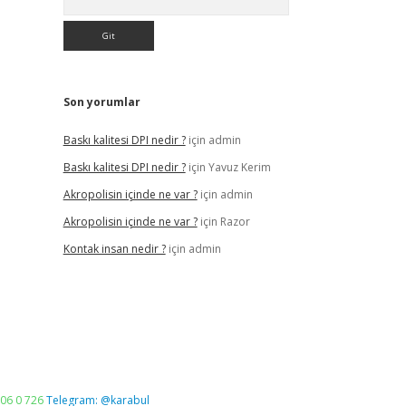
Son yorumlar
Baskı kalitesi DPI nedir ?
için
admin
Baskı kalitesi DPI nedir ?
için
Yavuz Kerim
Akropolisin içinde ne var ?
için
admin
Akropolisin içinde ne var ?
için
Razor
Kontak insan nedir ?
için
admin
06 0 726
Telegram: @karabul