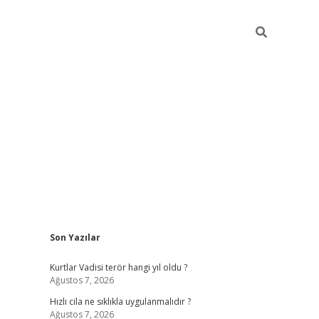
Sidebar
Son Yazılar
hiltonbet yeni g
Kurtlar Vadisi terör hangi yıl oldu ?
Ağustos 7, 2026
Hızlı cila ne sıklıkla uygulanmalıdır ?
Ağustos 7, 2026