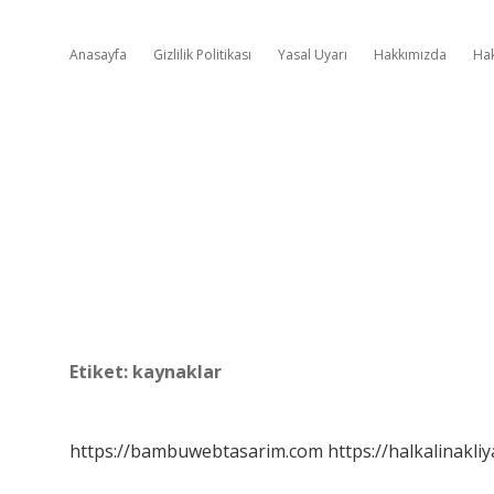
Anasayfa
Gizlilik Politikası
Yasal Uyarı
Hakkımızda
Ha
Etiket:
kaynaklar
https://bambuwebtasarim.com
https://halkalinakliy