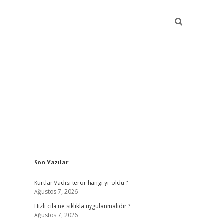
Sidebar
Son Yazılar
hiltonbet yeni g
Kurtlar Vadisi terör hangi yıl oldu ?
Ağustos 7, 2026
Hızlı cila ne sıklıkla uygulanmalıdır ?
Ağustos 7, 2026