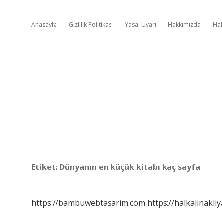
Anasayfa
Gizlilik Politikası
Yasal Uyarı
Hakkımızda
Ha
Etiket:
Dünyanın en küçük kitabı kaç sayfa
https://bambuwebtasarim.com
https://halkalinakliy