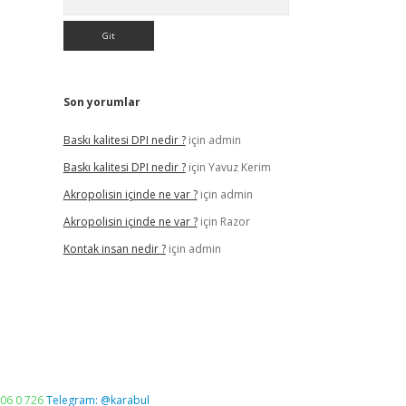
Son yorumlar
Baskı kalitesi DPI nedir ?
için
admin
Baskı kalitesi DPI nedir ?
için
Yavuz Kerim
Akropolisin içinde ne var ?
için
admin
Akropolisin içinde ne var ?
için
Razor
Kontak insan nedir ?
için
admin
06 0 726
Telegram: @karabul