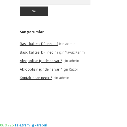
Son yorumlar
Baskı kalitesi DPI nedir ?
için
admin
Baskı kalitesi DPI nedir ?
için
Yavuz Kerim
Akropolisin içinde ne var ?
için
admin
Akropolisin içinde ne var ?
için
Razor
Kontak insan nedir ?
için
admin
06 0 726
Telegram: @karabul