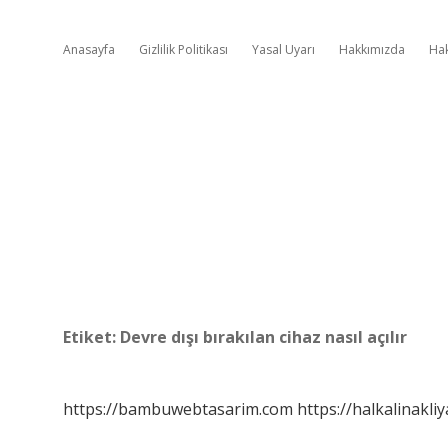
Anasayfa
Gizlilik Politikası
Yasal Uyarı
Hakkımızda
Ha
Etiket:
Devre dışı bırakılan cihaz nasıl açılır
https://bambuwebtasarim.com
https://halkalinakliy