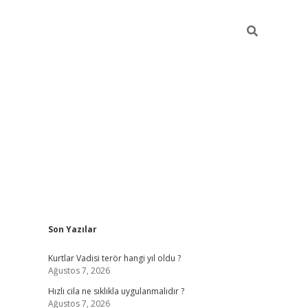
Sidebar
Son Yazılar
hiltonbet yeni 
Kurtlar Vadisi terör hangi yıl oldu ?
Ağustos 7, 2026
Hızlı cila ne sıklıkla uygulanmalıdır ?
Ağustos 7, 2026