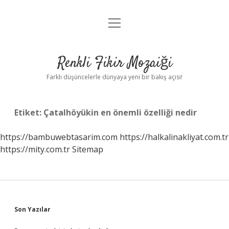
menüyü
Anasayfa
aç
Gizlilik Politikası
Renkli Fikir Mozaiği
Yasal Uyarı
Farklı düşüncelerle dünyaya yeni bir bakış açısı!
Hakkımızda
Etiket:
Çatalhöyükin en önemli özelliği nedir
Hakkımızda
https://bambuwebtasarim.com
https://halkalinakliyat.com.tr
https://mity.com.tr
Sitemap
Sidebar
Son Yazılar