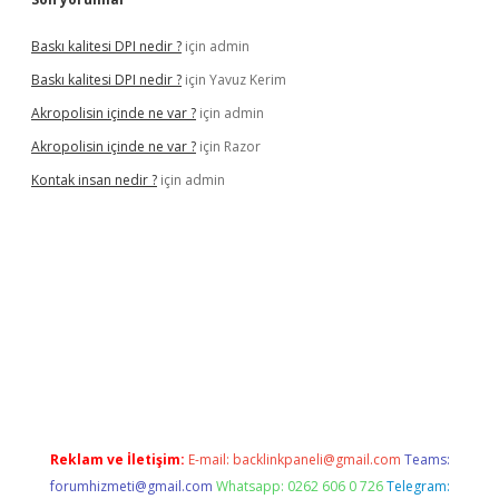
Baskı kalitesi DPI nedir ?
için
admin
Baskı kalitesi DPI nedir ?
için
Yavuz Kerim
Akropolisin içinde ne var ?
için
admin
Akropolisin içinde ne var ?
için
Razor
Kontak insan nedir ?
için
admin
riş
tulipbet
Reklam ve İletişim:
E-mail:
backlinkpaneli@gmail.com
Teams:
forumhizmeti@gmail.com
Whatsapp: 0262 606 0 726
Telegram: