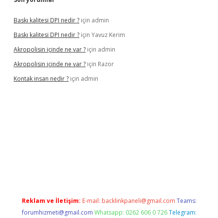
Baskı kalitesi DPI nedir ?
için
admin
Baskı kalitesi DPI nedir ?
için
Yavuz Kerim
Akropolisin içinde ne var ?
için
admin
Akropolisin içinde ne var ?
için
Razor
Kontak insan nedir ?
için
admin
onbet yeni giriş
tulipbet
Reklam ve İletişim:
E-mail:
backlinkpaneli@gmail.com
Teams:
forumhizmeti@gmail.com
Whatsapp: 0262 606 0 726
Telegram: