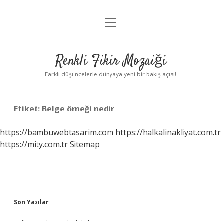
menüyü
Anasayfa
aç
Gizlilik Politikası
Renkli Fikir Mozaiği
Yasal Uyarı
Farklı düşüncelerle dünyaya yeni bir bakış açısı!
Hakkımızda
Etiket:
Belge örneği nedir
Hakkımızda
https://bambuwebtasarim.com
https://halkalinakliyat.com.tr
https://mity.com.tr
Sitemap
Sidebar
Son Yazılar