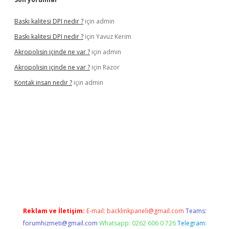
Baskı kalitesi DPI nedir ?
için
admin
Baskı kalitesi DPI nedir ?
için
Yavuz Kerim
Akropolisin içinde ne var ?
için
admin
Akropolisin içinde ne var ?
için
Razor
Kontak insan nedir ?
için
admin
onbet yeni giriş
tulipbet
Reklam ve İletişim:
E-mail:
backlinkpaneli@gmail.com
Teams:
forumhizmeti@gmail.com
Whatsapp: 0262 606 0 726
Telegram: