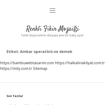
menüyü
Anasayfa
aç
Gizlilik Politikası
Renkli Fikir Mozaiği
Yasal Uyarı
Farklı düşüncelerle dünyaya yeni bir bakış açısı!
Hakkımızda
Etiket:
Ambar operatörü ne demek
Hakkımızda
https://bambuwebtasarim.com
https://halkalinakliyat.com.tr
https://mity.com.tr
Sitemap
Sidebar
Son Yazılar