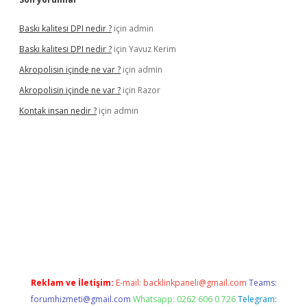
Baskı kalitesi DPI nedir ?
için
admin
Baskı kalitesi DPI nedir ?
için
Yavuz Kerim
Akropolisin içinde ne var ?
için
admin
Akropolisin içinde ne var ?
için
Razor
Kontak insan nedir ?
için
admin
nbet yeni giriş
tulipbet
Reklam ve İletişim:
E-mail:
backlinkpaneli@gmail.com
Teams:
forumhizmeti@gmail.com
Whatsapp: 0262 606 0 726
Telegram: