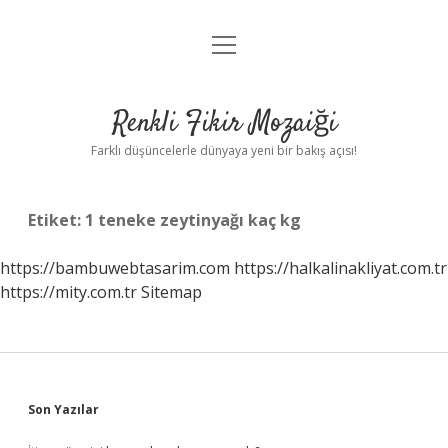
menüyü
Anasayfa
aç
Gizlilik Politikası
Renkli Fikir Mozaiği
Yasal Uyarı
Farklı düşüncelerle dünyaya yeni bir bakış açısı!
Hakkımızda
Etiket:
1 teneke zeytinyağı kaç kg
Hakkımızda
https://bambuwebtasarim.com
https://halkalinakliyat.com.tr
https://mity.com.tr
Sitemap
Sidebar
Son Yazılar