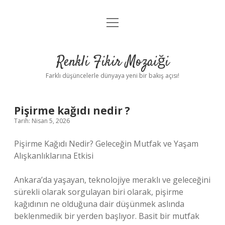
menüyü
Anasayfa
aç
Gizlilik Politikası
Renkli Fikir Mozaiği
Yasal Uyarı
Farklı düşüncelerle dünyaya yeni bir bakış açısı!
Hakkımızda
Pişirme kağıdı nedir ?
Hakkımızda
Tarih: Nisan 5, 2026
Pişirme Kağıdı Nedir? Geleceğin Mutfak ve Yaşam
Alışkanlıklarına Etkisi
Ankara’da yaşayan, teknolojiye meraklı ve geleceğini
sürekli olarak sorgulayan biri olarak, pişirme
kağıdının ne olduğuna dair düşünmek aslında
beklenmedik bir yerden başlıyor. Basit bir mutfak