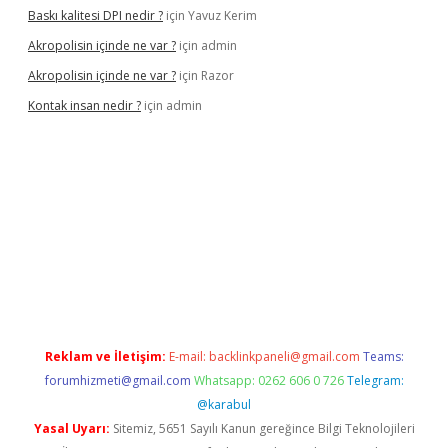
Baskı kalitesi DPI nedir ?
için
Yavuz Kerim
Akropolisin içinde ne var ?
için
admin
Akropolisin içinde ne var ?
için
Razor
Kontak insan nedir ?
için
admin
iriş
tulipbet
Reklam ve İletişim:
E-mail:
backlinkpaneli@gmail.com
Teams:
forumhizmeti@gmail.com
Whatsapp: 0262 606 0 726
Telegram:
@karabul
Yasal Uyarı:
Sitemiz, 5651 Sayılı Kanun gereğince Bilgi Teknolojileri