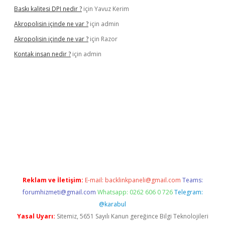
Baskı kalitesi DPI nedir ?
için
Yavuz Kerim
Akropolisin içinde ne var ?
için
admin
Akropolisin içinde ne var ?
için
Razor
Kontak insan nedir ?
için
admin
ltonbet yeni giriş
tulipbet
Reklam ve İletişim:
E-mail:
backlinkpaneli@gmail.com
Teams:
forumhizmeti@gmail.com
Whatsapp: 0262 606 0 726
Telegram:
@karabul
Yasal Uyarı:
Sitemiz, 5651 Sayılı Kanun gereğince Bilgi Teknolojileri