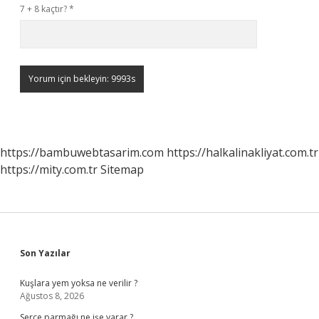
7 + 8 kaçtır?
*
https://bambuwebtasarim.com
https://halkalinakliyat.com.tr
https://mity.com.tr
Sitemap
Sidebar
Son Yazılar
Kuşlara yem yoksa ne verilir ?
Ağustos 8, 2026
Serçe parmağı ne işe yarar ?