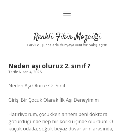
menüyü
Anasayfa
aç
Gizlilik Politikası
Renkli Fikir Mozaiği
Yasal Uyarı
Farklı düşüncelerle dünyaya yeni bir bakış açısı!
Hakkımızda
Neden aşı oluruz 2. sınıf ?
Hakkımızda
Tarih: Nisan 4, 2026
Neden Aşı Oluruz? 2. Sınıf
Giriş: Bir Çocuk Olarak İlk Aşı Deneyimim
Hatırlıyorum, çocukken annem beni doktora
götürdüğünde hep bir korku içinde olurdum. O
küçük odada, soğuk beyaz duvarların arasında,