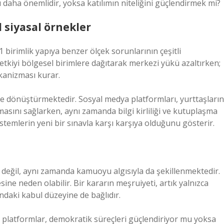
 daha önemlidir, yoksa katılımın niteliğini güçlendirmek mi?
l siyasal örnekler
1 birimlik yapıya benzer ölçek sorunlarının çeşitli
etkiyi bölgesel birimlere dağıtarak merkezi yükü azaltırken;
kanizması kurar.
 de dönüştürmektedir. Sosyal medya platformları, yurttaşların
asını sağlarken, aynı zamanda bilgi kirliliği ve kutuplaşma
stemlerin yeni bir sınavla karşı karşıya olduğunu gösterir.
a değil, aynı zamanda kamuoyu algısıyla da şekillenmektedir.
ine neden olabilir. Bir kararın meşruiyeti, artık yalnızca
ndaki kabul düzeyine de bağlıdır.
al platformlar, demokratik süreçleri güçlendiriyor mu yoksa