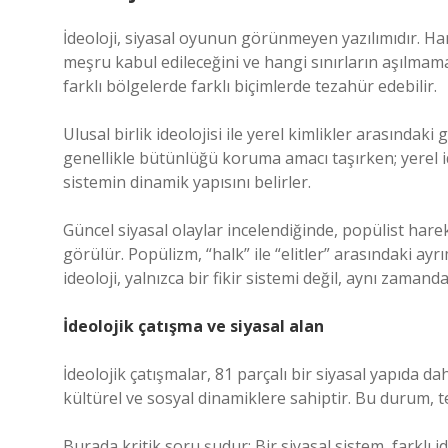
İdeoloji, siyasal oyunun görünmeyen yazılımıdır. Han
meşru kabul edileceğini ve hangi sınırların aşılmaması
farklı bölgelerde farklı biçimlerde tezahür edebilir.
Ulusal birlik ideolojisi ile yerel kimlikler arasındaki
genellikle bütünlüğü koruma amacı taşırken; yerel ide
sistemin dinamik yapısını belirler.
Güncel siyasal olaylar incelendiğinde, popülist hare
görülür. Popülizm, “halk” ile “elitler” arasındaki ay
ideoloji, yalnızca bir fikir sistemi değil, aynı zama
İdeolojik çatışma ve siyasal alan
İdeolojik çatışmalar, 81 parçalı bir siyasal yapıda 
kültürel ve sosyal dinamiklere sahiptir. Bu durum, tek
Burada kritik soru şudur: Bir siyasal sistem, farklı ide