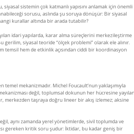
 bu, siyasal sistemin çok katmanlı yapısını anlamak için önemli
anabileceği sorusu, aslında şu soruya dönüşür: Bir siyasal
ngi kurallar altında bir arada tutabilir?
yılan idari yapılarda, karar alma süreçlerini merkezileştirme
u gerilim, siyasal teoride “ölçek problemi” olarak ele alınır.
hem temsil hem de etkinlik açısından ciddi bir koordinasyon
en temel mekanizmadır. Michel Foucault’nun yaklaşımıyla
ı mekanizması değil, toplumsal dokunun her hücresine yayıla
tidar, merkezden taşraya doğru lineer bir akış izlemez; aksine
eğil, aynı zamanda yerel yönetimlerde, sivil toplumda ve
ı gereken kritik soru şudur: İktidar, bu kadar geniş bir