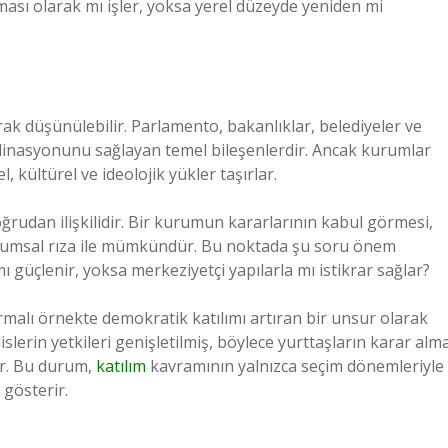
sı olarak mı işler, yoksa yerel düzeyde yeniden mi
ak düşünülebilir. Parlamento, bakanlıklar, belediyeler ve
ordinasyonunu sağlayan temel bileşenlerdir. Ancak kurumlar
, kültürel ve ideolojik yükler taşırlar.
ğrudan ilişkilidir. Bir kurumun kararlarının kabul görmesi,
oplumsal rıza ile mümkündür. Bu noktada şu soru önem
mı güçlenir, yoksa merkeziyetçi yapılarla mı istikrar sağlar?
ırmalı örnekte demokratik katılımı artıran bir unsur olarak
slerin yetkileri genişletilmiş, böylece yurttaşların karar alm
ır. Bu durum,
katılım
kavramının yalnızca seçim dönemleriyle
 gösterir.