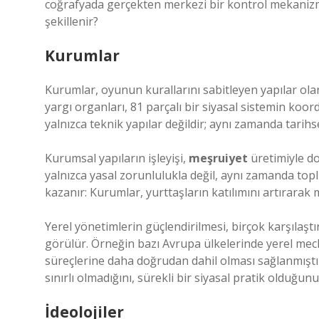
coğrafyada gerçekten merkezi bir kontrol mekanizma
şekillenir?
Kurumlar
Kurumlar, oyunun kurallarını sabitleyen yapılar olar
yargı organları, 81 parçalı bir siyasal sistemin ko
yalnızca teknik yapılar değildir; aynı zamanda tarihsel
Kurumsal yapıların işleyişi,
meşruiyet
üretimiyle do
yalnızca yasal zorunlulukla değil, aynı zamanda t
kazanır: Kurumlar, yurttaşların katılımını artırarak 
Yerel yönetimlerin güçlendirilmesi, birçok karşılaşt
görülür. Örneğin bazı Avrupa ülkelerinde yerel mecli
süreçlerine daha doğrudan dahil olması sağlanmışt
sınırlı olmadığını, sürekli bir siyasal pratik olduğunu
İdeolojiler