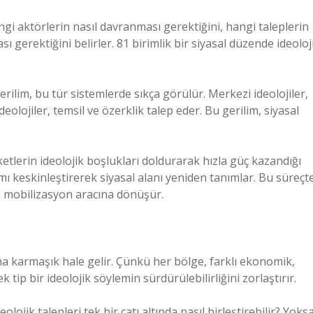
gi aktörlerin nasıl davranması gerektiğini, hangi taleplerin
 gerektiğini belirler. 81 birimlik bir siyasal düzende ideoloji
 gerilim, bu tür sistemlerde sıkça görülür. Merkezi ideolojiler,
olojiler, temsil ve özerklik talep eder. Bu gerilim, siyasal
ketlerin ideolojik boşlukları doldurarak hızla güç kazandığı
rımı keskinleştirerek siyasal alanı yeniden tanımlar. Bu süreçt
nda mobilizasyon aracına dönüşür.
daha karmaşık hale gelir. Çünkü her bölge, farklı ekonomik,
 tip bir ideolojik söylemin sürdürülebilirliğini zorlaştırır.
olojik talepleri tek bir çatı altında nasıl birleştirebilir? Yoks