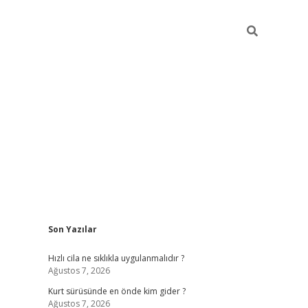
Sidebar
Son Yazılar
hiltonbet yeni giriş
tu
Hızlı cila ne sıklıkla uygulanmalıdır ?
Ağustos 7, 2026
Kurt sürüsünde en önde kim gider ?
Ağustos 7, 2026