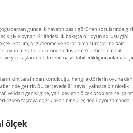
 çoğu zaman gündelik hayatın basit görünen sorularında gizl
aç kişiyle oynanır?” ifadesi ilk bakışta bir oyun sorusu gibi
 ölçek, katılım, örgütlenme ve karar alma süreçlerine dair
üzeni oyun metaforu üzerinden düşünmek, iktidarın nasıl
ni ve yurttaşların bu düzene nasıl dahil edildiğini anlamak içi
arın kim tarafından konulduğu, hangi aktörlerin oyuna dahi
raberinde getirir. Bu çerçevede 81 sayısı, yalnızca bir nicelik
fi ve idari genişliğine, yani devletin ölçek problemine işaret
erkezden taşraya doğru akan bir süreç değil; aynı zamanda
l ölçek