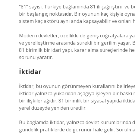
“81” sayısı, Türkiye bağlamında 81 ili çağrıştırır ve
bir başlangıç noktasıdır. Bir oyunun kaç kişiyle oyn
sistem kaç aktörü aynı anda kapsayabilir ve onları ha
Modern devletler, özellikle de geniş coğrafyalara ya
ve yerelleştirme arasında sürekli bir gerilim yaşar. B
81 birimlik bir idari yapı, karar alma süreçlerinde 
sorunu yaratır.
İktidar
İktidar, bu oyunun görünmeyen kurallarını belirley
iktidar yalnızca yukarıdan aşağıya işleyen bir bask
bir ilişkiler ağıdır. 81 birimlik bir siyasal yapıda ik
yerel düzeyde yeniden üretilir.
Bu bağlamda iktidar, yalnızca devlet kurumlarında d
gündelik pratiklerde de görünür hale gelir. Sorulmas