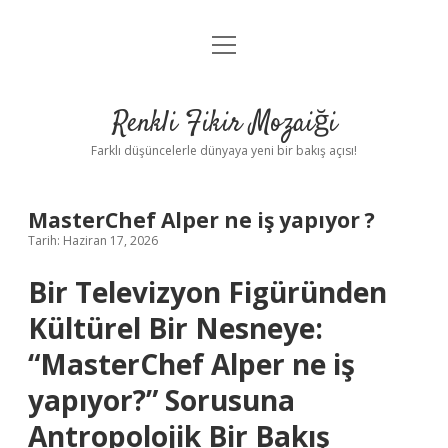
menüyü
Anasayfa
aç
Gizlilik Politikası
Renkli Fikir Mozaiği
Yasal Uyarı
Farklı düşüncelerle dünyaya yeni bir bakış açısı!
Hakkımızda
MasterChef Alper ne iş yapıyor ?
Hakkımızda
Tarih: Haziran 17, 2026
Bir Televizyon Figüründen
Kültürel Bir Nesneye:
“MasterChef Alper ne iş
yapıyor?” Sorusuna
Antropolojik Bir Bakış