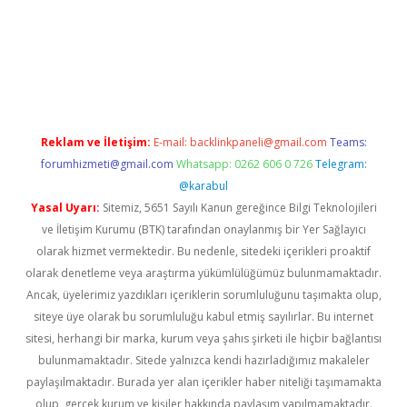
ş
tulipbet
Reklam ve İletişim:
E-mail:
backlinkpaneli@gmail.com
Teams:
forumhizmeti@gmail.com
Whatsapp: 0262 606 0 726
Telegram:
@karabul
Yasal Uyarı:
Sitemiz, 5651 Sayılı Kanun gereğince Bilgi Teknolojileri
ve İletişim Kurumu (BTK) tarafından onaylanmış bir Yer Sağlayıcı
olarak hizmet vermektedir. Bu nedenle, sitedeki içerikleri proaktif
olarak denetleme veya araştırma yükümlülüğümüz bulunmamaktadır.
Ancak, üyelerimiz yazdıkları içeriklerin sorumluluğunu taşımakta olup,
siteye üye olarak bu sorumluluğu kabul etmiş sayılırlar. Bu internet
sitesi, herhangi bir marka, kurum veya şahıs şirketi ile hiçbir bağlantısı
bulunmamaktadır. Sitede yalnızca kendi hazırladığımız makaleler
paylaşılmaktadır. Burada yer alan içerikler haber niteliği taşımamakta
olup, gerçek kurum ve kişiler hakkında paylaşım yapılmamaktadır.