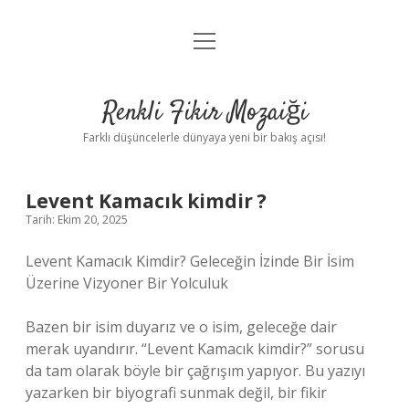
menüyü
Anasayfa
aç
Gizlilik Politikası
Renkli Fikir Mozaiği
Yasal Uyarı
Farklı düşüncelerle dünyaya yeni bir bakış açısı!
Hakkımızda
Levent Kamacık kimdir ?
Hakkımızda
Tarih: Ekim 20, 2025
Levent Kamacık Kimdir? Geleceğin İzinde Bir İsim
Üzerine Vizyoner Bir Yolculuk
Bazen bir isim duyarız ve o isim, geleceğe dair
merak uyandırır. “Levent Kamacık kimdir?” sorusu
da tam olarak böyle bir çağrışım yapıyor. Bu yazıyı
yazarken bir biyografi sunmak değil, bir fikir