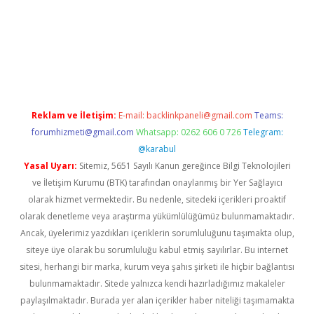
riş
tulipbet
Reklam ve İletişim:
E-mail:
backlinkpaneli@gmail.com
Teams:
forumhizmeti@gmail.com
Whatsapp: 0262 606 0 726
Telegram:
@karabul
Yasal Uyarı:
Sitemiz, 5651 Sayılı Kanun gereğince Bilgi Teknolojileri
ve İletişim Kurumu (BTK) tarafından onaylanmış bir Yer Sağlayıcı
olarak hizmet vermektedir. Bu nedenle, sitedeki içerikleri proaktif
olarak denetleme veya araştırma yükümlülüğümüz bulunmamaktadır.
Ancak, üyelerimiz yazdıkları içeriklerin sorumluluğunu taşımakta olup,
siteye üye olarak bu sorumluluğu kabul etmiş sayılırlar. Bu internet
sitesi, herhangi bir marka, kurum veya şahıs şirketi ile hiçbir bağlantısı
bulunmamaktadır. Sitede yalnızca kendi hazırladığımız makaleler
paylaşılmaktadır. Burada yer alan içerikler haber niteliği taşımamakta