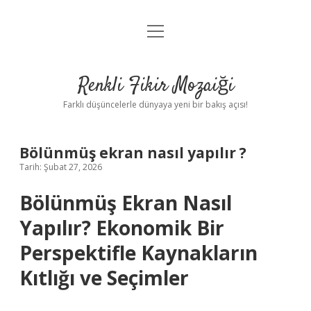
menüyü
Anasayfa
aç
Gizlilik Politikası
Renkli Fikir Mozaiği
Yasal Uyarı
Farklı düşüncelerle dünyaya yeni bir bakış açısı!
Hakkımızda
Bölünmüş ekran nasıl yapılır ?
Hakkımızda
Tarih: Şubat 27, 2026
Bölünmüş Ekran Nasıl
Yapılır? Ekonomik Bir
Perspektifle Kaynakların
Kıtlığı ve Seçimler