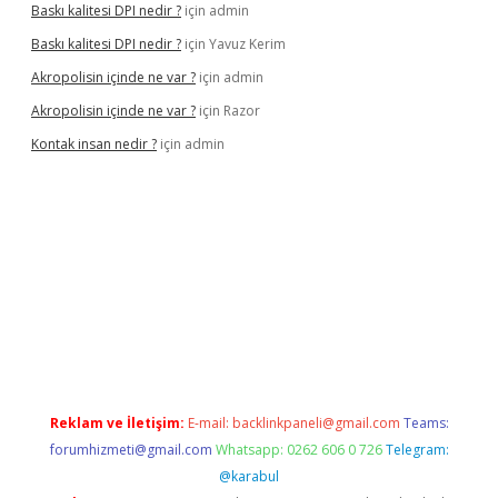
Baskı kalitesi DPI nedir ?
için
admin
Baskı kalitesi DPI nedir ?
için
Yavuz Kerim
Akropolisin içinde ne var ?
için
admin
Akropolisin içinde ne var ?
için
Razor
Kontak insan nedir ?
için
admin
ulipbet
Reklam ve İletişim:
E-mail:
backlinkpaneli@gmail.com
Teams:
forumhizmeti@gmail.com
Whatsapp: 0262 606 0 726
Telegram:
@karabul