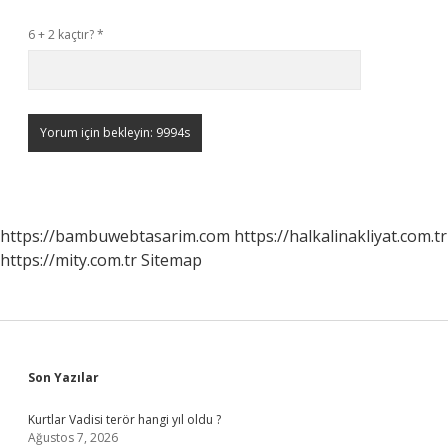
6 + 2 kaçtır?
*
https://bambuwebtasarim.com
https://halkalinakliyat.com.tr
https://mity.com.tr
Sitemap
Sidebar
Son Yazılar
Kurtlar Vadisi terör hangi yıl oldu ?
Ağustos 7, 2026