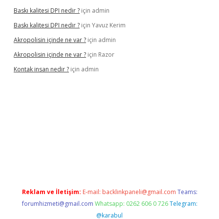
Baskı kalitesi DPI nedir ?
için
admin
Baskı kalitesi DPI nedir ?
için
Yavuz Kerim
Akropolisin içinde ne var ?
için
admin
Akropolisin içinde ne var ?
için
Razor
Kontak insan nedir ?
için
admin
riş
tulipbet
Reklam ve İletişim:
E-mail:
backlinkpaneli@gmail.com
Teams:
forumhizmeti@gmail.com
Whatsapp: 0262 606 0 726
Telegram:
@karabul