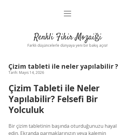
menüyü
Anasayfa
aç
Gizlilik Politikası
Renkli Fikir Mozaiği
Yasal Uyarı
Farklı düşüncelerle dünyaya yeni bir bakış açısı!
Hakkımızda
Çizim tableti ile neler yapılabilir ?
Hakkımızda
Tarih: Mayıs 14, 2026
Çizim Tableti ile Neler
Yapılabilir? Felsefi Bir
Yolculuk
Bir çizim tabletinin başında oturduğunuzu hayal
edin. Ekranda parmaklarınızın veya kalemin