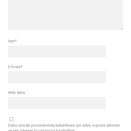
İsim*
E-Posta*
Web Sitesi
Daha sonraki yorumlarımda kullanılması için adım, e-posta adresim
ve site adresim bu tarayıcıya kaydedilsin.