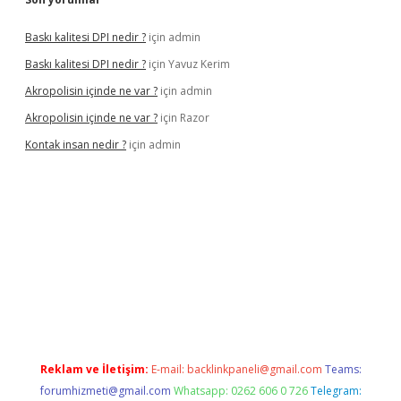
Baskı kalitesi DPI nedir ?
için
admin
Baskı kalitesi DPI nedir ?
için
Yavuz Kerim
Akropolisin içinde ne var ?
için
admin
Akropolisin içinde ne var ?
için
Razor
Kontak insan nedir ?
için
admin
nbet yeni giriş
tulipbet
Reklam ve İletişim:
E-mail:
backlinkpaneli@gmail.com
Teams:
forumhizmeti@gmail.com
Whatsapp: 0262 606 0 726
Telegram: