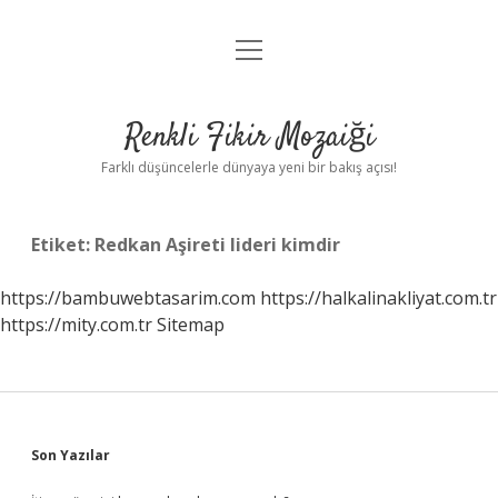
menüyü
Anasayfa
aç
Gizlilik Politikası
Renkli Fikir Mozaiği
Yasal Uyarı
Farklı düşüncelerle dünyaya yeni bir bakış açısı!
Hakkımızda
Etiket:
Redkan Aşireti lideri kimdir
Hakkımızda
https://bambuwebtasarim.com
https://halkalinakliyat.com.tr
https://mity.com.tr
Sitemap
Sidebar
Son Yazılar