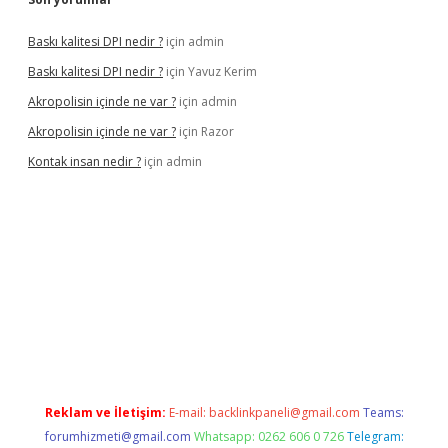
Baskı kalitesi DPI nedir ?
için
admin
Baskı kalitesi DPI nedir ?
için
Yavuz Kerim
Akropolisin içinde ne var ?
için
admin
Akropolisin içinde ne var ?
için
Razor
Kontak insan nedir ?
için
admin
onbet yeni giriş
tulipbet
Reklam ve İletişim:
E-mail:
backlinkpaneli@gmail.com
Teams:
forumhizmeti@gmail.com
Whatsapp: 0262 606 0 726
Telegram: