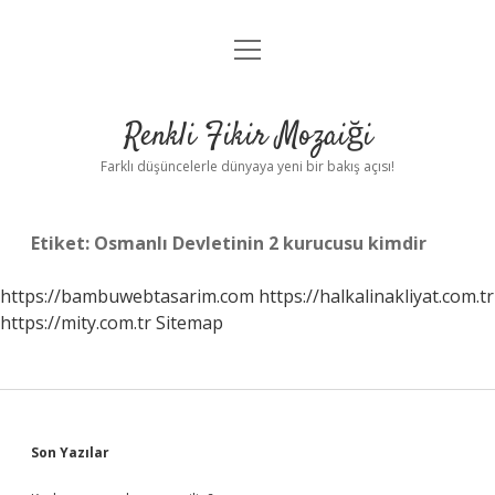
menüyü
Anasayfa
aç
Gizlilik Politikası
Renkli Fikir Mozaiği
Yasal Uyarı
Farklı düşüncelerle dünyaya yeni bir bakış açısı!
Hakkımızda
Etiket:
Osmanlı Devletinin 2 kurucusu kimdir
Hakkımızda
https://bambuwebtasarim.com
https://halkalinakliyat.com.tr
https://mity.com.tr
Sitemap
Sidebar
Son Yazılar