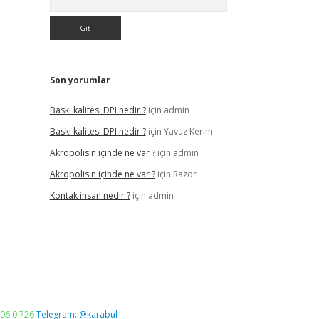
Son yorumlar
Baskı kalitesi DPI nedir ?
için
admin
Baskı kalitesi DPI nedir ?
için
Yavuz Kerim
Akropolisin içinde ne var ?
için
admin
Akropolisin içinde ne var ?
için
Razor
Kontak insan nedir ?
için
admin
06 0 726
Telegram: @karabul