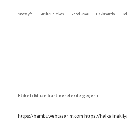
Anasayfa
Gizlilik Politikası
Yasal Uyarı
Hakkımızda
Ha
Etiket:
Müze kart nerelerde geçerli
https://bambuwebtasarim.com
https://halkalinakliy