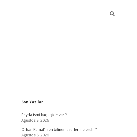
Sidebar
Son Yazılar
hiltonbet yeni g
Peyda ismi kaç kişide var ?
Ağustos 8, 2026
Orhan Kemal’in en bilinen eserleri nelerdir ?
Ağustos 8, 2026