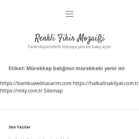
menüyü
Anasayfa
aç
Gizlilik Politikası
Renkli Fikir Mozaiği
Yasal Uyarı
Farklı düşüncelerle dünyaya yeni bir bakış açısı!
Hakkımızda
Etiket:
Mürekkep balığının mürekkebi yenir mi
Hakkımızda
https://bambuwebtasarim.com
https://halkalinakliyat.com.tr
https://mity.com.tr
Sitemap
Sidebar
Son Yazılar