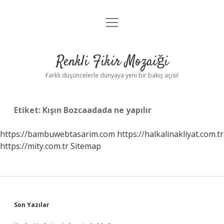
menüyü
Anasayfa
aç
Gizlilik Politikası
Renkli Fikir Mozaiği
Yasal Uyarı
Farklı düşüncelerle dünyaya yeni bir bakış açısı!
Hakkımızda
Etiket:
Kışın Bozcaadada ne yapılır
Hakkımızda
https://bambuwebtasarim.com
https://halkalinakliyat.com.tr
https://mity.com.tr
Sitemap
Sidebar
Son Yazılar