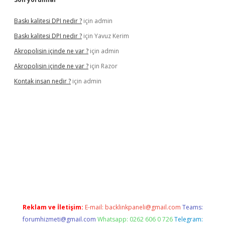
Baskı kalitesi DPI nedir ?
için
admin
Baskı kalitesi DPI nedir ?
için
Yavuz Kerim
Akropolisin içinde ne var ?
için
admin
Akropolisin içinde ne var ?
için
Razor
Kontak insan nedir ?
için
admin
onbet yeni giriş
tulipbet
Reklam ve İletişim:
E-mail:
backlinkpaneli@gmail.com
Teams:
forumhizmeti@gmail.com
Whatsapp: 0262 606 0 726
Telegram: