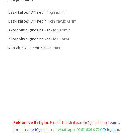
Baskı kalitesi DPI nedir ?
için
admin
Baskı kalitesi DPI nedir ?
için
Yavuz Kerim
Akropolisin içinde ne var ?
için
admin
Akropolisin içinde ne var ?
için
Razor
Kontak insan nedir ?
için
admin
onbet yeni giriş
tulipbet
Reklam ve İletişim:
E-mail:
backlinkpaneli@gmail.com
Teams:
forumhizmeti@gmail.com
Whatsapp: 0262 606 0 726
Telegram: