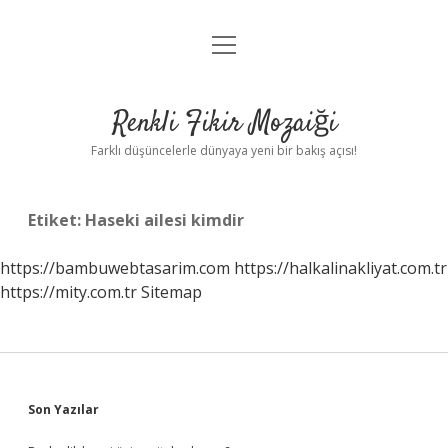
menüyü
Anasayfa
aç
Gizlilik Politikası
Renkli Fikir Mozaiği
Yasal Uyarı
Farklı düşüncelerle dünyaya yeni bir bakış açısı!
Hakkımızda
Etiket:
Haseki ailesi kimdir
Hakkımızda
https://bambuwebtasarim.com
https://halkalinakliyat.com.tr
https://mity.com.tr
Sitemap
Sidebar
Son Yazılar