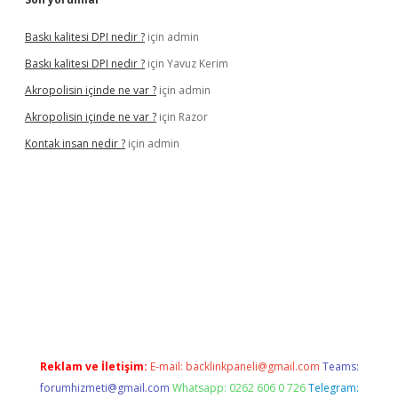
Baskı kalitesi DPI nedir ?
için
admin
Baskı kalitesi DPI nedir ?
için
Yavuz Kerim
Akropolisin içinde ne var ?
için
admin
Akropolisin içinde ne var ?
için
Razor
Kontak insan nedir ?
için
admin
onbet yeni giriş
tulipbet
Reklam ve İletişim:
E-mail:
backlinkpaneli@gmail.com
Teams:
forumhizmeti@gmail.com
Whatsapp: 0262 606 0 726
Telegram: