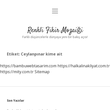
menüyü
Anasayfa
aç
Gizlilik Politikası
Renkli Fikir Mozaiği
Yasal Uyarı
Farklı düşüncelerle dünyaya yeni bir bakış açısı!
Hakkımızda
Etiket:
Ceylanpınar kime ait
Hakkımızda
https://bambuwebtasarim.com
https://halkalinakliyat.com.tr
https://mity.com.tr
Sitemap
Sidebar
Son Yazılar