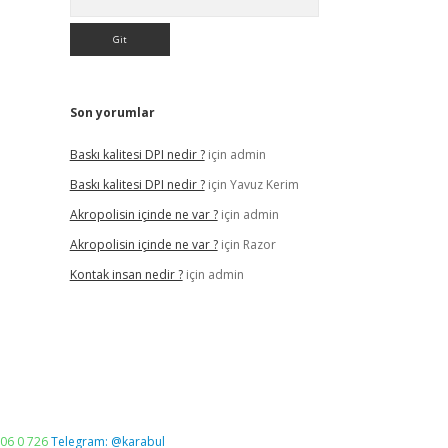
Son yorumlar
Baskı kalitesi DPI nedir ?
için
admin
Baskı kalitesi DPI nedir ?
için
Yavuz Kerim
Akropolisin içinde ne var ?
için
admin
Akropolisin içinde ne var ?
için
Razor
Kontak insan nedir ?
için
admin
06 0 726
Telegram: @karabul