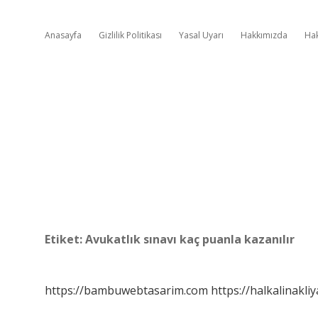
Anasayfa
Gizlilik Politikası
Yasal Uyarı
Hakkımızda
Ha
Etiket:
Avukatlık sınavı kaç puanla kazanılır
https://bambuwebtasarim.com
https://halkalinakliy