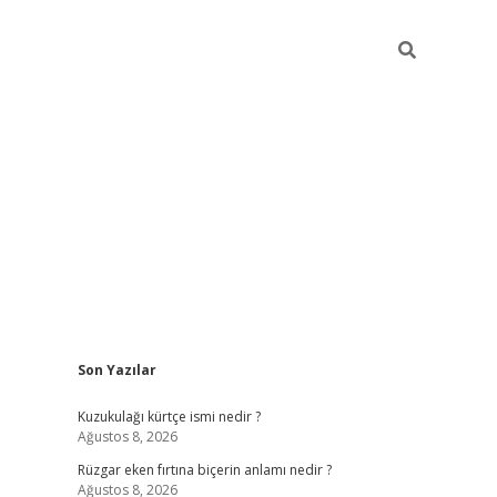
Sidebar
Son Yazılar
hiltonbet yeni gi
Kuzukulağı kürtçe ismi nedir ?
Ağustos 8, 2026
Rüzgar eken fırtına biçerin anlamı nedir ?
Ağustos 8, 2026