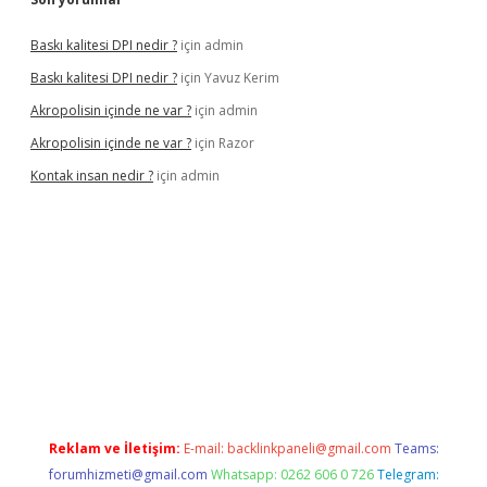
Baskı kalitesi DPI nedir ?
için
admin
Baskı kalitesi DPI nedir ?
için
Yavuz Kerim
Akropolisin içinde ne var ?
için
admin
Akropolisin içinde ne var ?
için
Razor
Kontak insan nedir ?
için
admin
onbet yeni giriş
tulipbet
Reklam ve İletişim:
E-mail:
backlinkpaneli@gmail.com
Teams:
forumhizmeti@gmail.com
Whatsapp: 0262 606 0 726
Telegram: