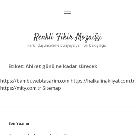
menüyü
Anasayfa
aç
Gizlilik Politikası
Renkli Fikir Mozaiği
Yasal Uyarı
Farklı düşüncelerle dünyaya yeni bir bakış açısı!
Hakkımızda
Etiket:
Ahiret günü ne kadar sürecek
Hakkımızda
https://bambuwebtasarim.com
https://halkalinakliyat.com.tr
https://mity.com.tr
Sitemap
Sidebar
Son Yazılar