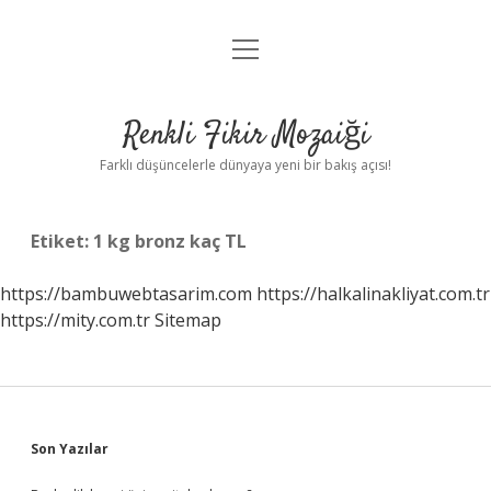
menüyü
Anasayfa
aç
Gizlilik Politikası
Renkli Fikir Mozaiği
Yasal Uyarı
Farklı düşüncelerle dünyaya yeni bir bakış açısı!
Hakkımızda
Etiket:
1 kg bronz kaç TL
Hakkımızda
https://bambuwebtasarim.com
https://halkalinakliyat.com.tr
https://mity.com.tr
Sitemap
Sidebar
Son Yazılar