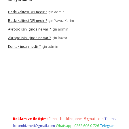
Baskı kalitesi DPI nedir ?
için
admin
Baskı kalitesi DPI nedir ?
için
Yavuz Kerim
Akropolisin içinde ne var ?
için
admin
Akropolisin içinde ne var ?
için
Razor
Kontak insan nedir ?
için
admin
nbet yeni giriş
tulipbet
Reklam ve İletişim:
E-mail:
backlinkpaneli@gmail.com
Teams:
forumhizmeti@gmail.com
Whatsapp: 0262 606 0 726
Telegram: