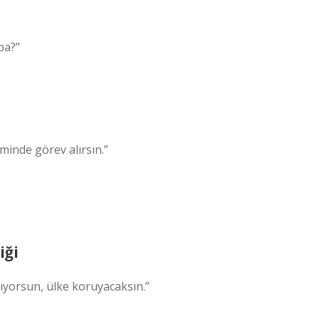
ba?”
minde görev alırsın.”
iği
ıyorsun, ülke koruyacaksın.”