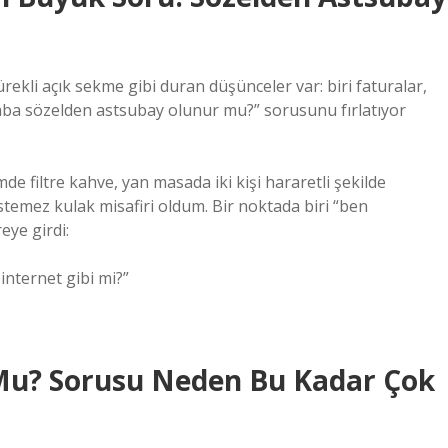
rekli açık sekme gibi duran düşünceler var: biri faturalar,
“acaba sözelden astsubay olunur mu?” sorusunu fırlatıyor
 filtre kahve, yan masada iki kişi hararetli şekilde
temez kulak misafiri oldum. Bir noktada biri “ben
eye girdi:
nternet gibi mi?”
Mu? Sorusu Neden Bu Kadar Çok