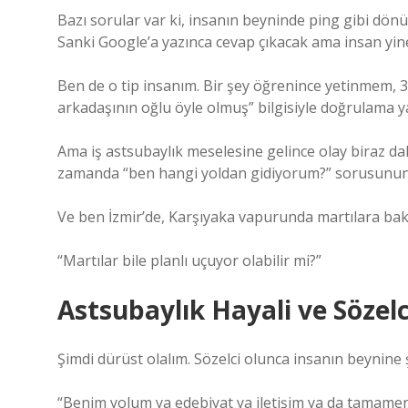
Bazı sorular var ki, insanın beyninde ping gibi dön
Sanki Google’a yazınca cevap çıkacak ama insan yin
Ben de o tip insanım. Bir şey öğrenince yetinmem,
arkadaşının oğlu öyle olmuş” bilgisiyle doğrulama y
Ama iş astsubaylık meselesine gelince olay biraz dah
zamanda “ben hangi yoldan gidiyorum?” sorusunun d
Ve ben İzmir’de, Karşıyaka vapurunda martılara ba
“Martılar bile planlı uçuyor olabilir mi?”
Astsubaylık Hayali ve Sözelc
Şimdi dürüst olalım. Sözelci olunca insanın beynine ş
“Benim yolum ya edebiyat ya iletişim ya da tamamen 