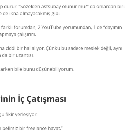
üp durur. “Sözelden astsubay olunur mu?” da onlardan biri.
e de ikna olmayacakmış gibi.
 3 farklı forumdan, 2 YouTube yorumundan, 1 de “dayımın
apmaya çalışırım.
a ciddi bir hal alıyor. Çünkü bu sadece meslek değil, aynı
a bir uzantısı.
karken bile bunu düşünebiliyorum.
inin İç Çatışması
u fikir yerleşiyor:
belirsiz bir freelance hayat.”