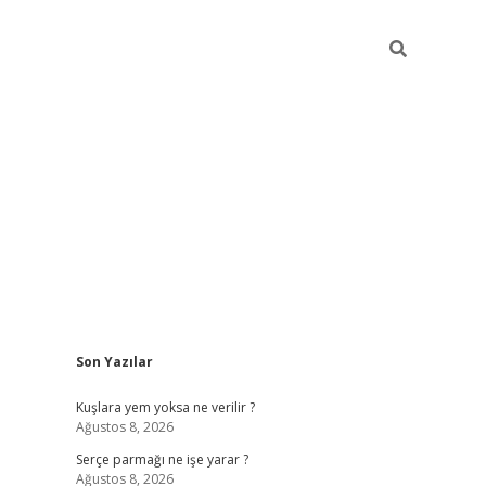
Sidebar
Son Yazılar
hiltonbet yeni giriş
tu
Kuşlara yem yoksa ne verilir ?
Ağustos 8, 2026
Serçe parmağı ne işe yarar ?
Ağustos 8, 2026