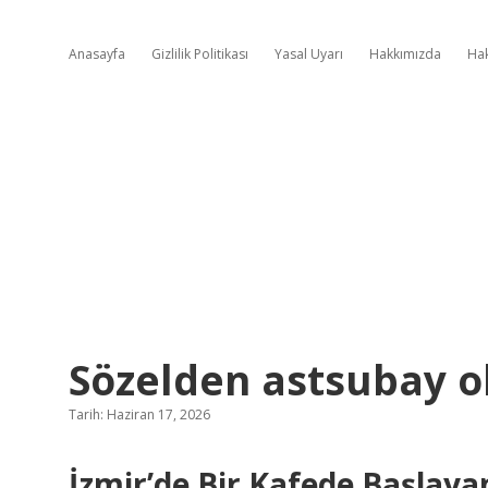
Anasayfa
Gizlilik Politikası
Yasal Uyarı
Hakkımızda
Ha
Sözelden astsubay o
Tarih: Haziran 17, 2026
İzmir’de Bir Kafede Başlay