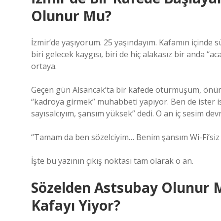
Olunur Mu?
İzmir’de yaşıyorum. 25 yaşındayım. Kafamın içinde sü
biri gelecek kaygısı, biri de hiç alakasız bir anda 
ortaya.
Geçen gün Alsancak’ta bir kafede oturmuşum, önümde
“kadroya girmek” muhabbeti yapıyor. Ben de ister is
sayısalcıyım, şansım yüksek” dedi. O an iç sesim devr
“Tamam da ben sözelciyim… Benim şansım Wi-Fi’siz i
İşte bu yazının çıkış noktası tam olarak o an.
Sözelden Astsubay Olunur 
Kafayı Yiyor?