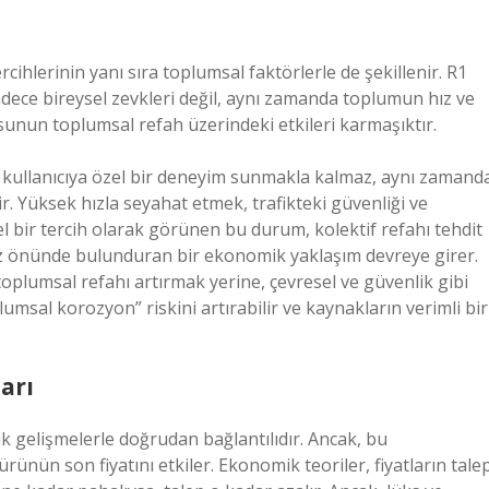
ercihlerinin yanı sıra toplumsal faktörlerle de şekillenir. R1
adece bireysel zevkleri değil, aynı zamanda toplumun hız ve
kusunun toplumsal refah üzerindeki etkileri karmaşıktır.
ece kullanıcıya özel bir deneyim sunmakla kalmaz, aynı zamand
r. Yüksek hızla seyahat etmek, trafikteki güvenliği ve
el bir tercih olarak görünen bu durum, kolektif refahı tehdit
öz önünde bulunduran bir ekonomik yaklaşım devreye girer.
toplumsal refahı artırmak yerine, çevresel ve güvenlik gibi
plumsal korozyon” riskini artırabilir ve kaynakların verimli bir
arı
ik gelişmelerle doğrudan bağlantılıdır. Ancak, bu
 ürünün son fiyatını etkiler. Ekonomik teoriler, fiyatların tale