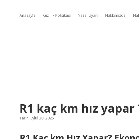
Anasayfa
Gizlilik Politikası
Yasal Uyarı
Hakkımızda
Ha
R1 kaç km hız yapar 
Tarih: Eylül 30, 2025
R1 Kaç km Hız Yapar? Ekono