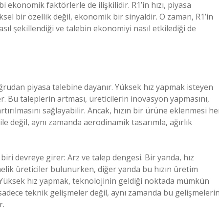
bi ekonomik faktörlerle de ilişkilidir. R1’in hızı, piyasa
iksel bir özellik değil, ekonomik bir sinyaldir. O zaman, R1’in
asıl şekillendiği ve talebin ekonomiyi nasıl etkilediği de
oğrudan piyasa talebine dayanır. Yüksek hız yapmak isteyen
rler. Bu taleplerin artması, üreticilerin inovasyon yapmasını,
rtırılmasını sağlayabilir. Ancak, hızın bir ürüne eklenmesi he
ile değil, aynı zamanda aerodinamik tasarımla, ağırlık
ri devreye girer: Arz ve talep dengesi. Bir yanda, hız
elik üreticiler bulunurken, diğer yanda bu hızın üretim
lır. Yüksek hız yapmak, teknolojinin geldiği noktada mümkün
 sadece teknik gelişmeler değil, aynı zamanda bu gelişmeleri
r.