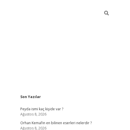
Sidebar
Son Yazılar
hiltonbet yeni giriş
tul
Peyda ismi kaç kişide var ?
Ağustos 8, 2026
Orhan Kemal’in en bilinen eserleri nelerdir ?
Ağustos 8, 2026