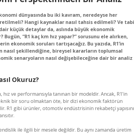
… Ekonomi dünyasında bu iki kavram, neredeyse her
retilmeli? Hangi kaynaklar nasıl tahsis edilmeli? Ve tabi
a dair küçük detaylar da, aslında büyük ekonomik
r? Bugün, “R1 kaç km hız yapar?” sorusunu ele alırken,
erin ekonomik soruları tartışacağız. Bu yazıda, R1’in
n nasıl şekillendiğine, bireysel kararların toplumsal
omik senaryoların nasıl değişebileceğine dair bir analiz
asıl Okuruz?
, hız ve performansıyla tanınan bir modeldir. Ancak, R1’in
eknik bir soru olmaktan öte, bir dizi ekonomik faktörün
ilir. R1 gibi ürünler, otomotiv endüstrisinin rekabetçi yapısını
nsıtır.
dislik ile ilgili bir mesele değildir. Bu aynı zamanda üretim