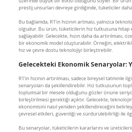
üzerinde büyük bir etkisi olduğunu söyler. Bir ürün 
prestij unsurları devreye girdiğinde, tüketiciler daha 
Bu bağlamda, R1’in hızının artması, yalnızca teknolo
olgudur. Bu ürün, tüketicilerin hız tutkusuna hitap e
sağlayabilir. Gelecekte, hızın daha da artırılması, öze
bir ekonomik model oluşturabilir. Örneğin, elektrikl
hız ve çevre dostu teknolojiyi birleştirebilir.
Gelecekteki Ekonomik Senaryolar: Y
R1’in hızının artırılması, sadece bireysel tatminle i
senaryoları da şekillendirebilir. Hız tutkusunun toplu
toplumsal bir mesele olduğunu gözler önüne seriyor
birleştirilmesi gerektiği açıktır. Gelecekte, teknoloji
ekonomisini nasıl yeniden şekillendireceğini belirle
çevresel etkileri, güvenliği ve sürdürülebilirliği ile ilgi
Bu senaryolar, tüketicilerin kararlarını ve üreticileri