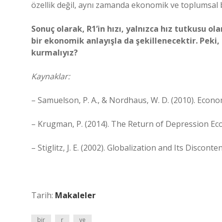
özellik değil, aynı zamanda ekonomik ve toplumsal 
Sonuç olarak, R1’in hızı, yalnızca hız tutkusu ol
bir ekonomik anlayışla da şekillenecektir. Peki, 
kurmalıyız?
Kaynaklar:
– Samuelson, P. A., & Nordhaus, W. D. (2010). Econom
– Krugman, P. (2014). The Return of Depression Eco
– Stiglitz, J. E. (2002). Globalization and Its Disconten
Tarih:
Makaleler
bir
r
ve