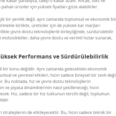
ne kadar pahalıysa, talep o kadar azalır. Ancak, lüks ve
pahalı ürünler için yüksek fiyatları göze alabilirler.
jik bir yenilik değil, aynı zamanda toplumsal ve ekonomik bi
tmekle birlikte, üreticiler için de yüksek kar marjları
llikle çevre dostu teknolojilerle birleştiğinde, sürdürülebilir
i motosikletler, daha çevre dostu ve verimli hızlar sunarak,
üksek Performans ve Sürdürülebilirlik
lgili bir konu değildir. Aynı zamanda gelecekteki ekonomik
msal ve çevresel etkileri, hızın sadece bireysel bir zevk değil
. Bu noktada, hız ve çevre dostu teknolojilerin
nin ve piyasa dinamiklerinin nasıl şekilleneceği, hızın
yecek. Hız, sadece bir hız tutkunun tercihi değil, toplumun
lidir.
n stratejilerini de etkileyecektir. Bu, hızın sadece teknik bir