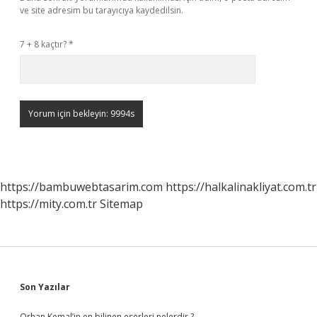
ve site adresim bu tarayıcıya kaydedilsin.
7 + 8 kaçtır?
*
https://bambuwebtasarim.com
https://halkalinakliyat.com.tr
https://mity.com.tr
Sitemap
Sidebar
Son Yazılar
Orhan Kemal’in en bilinen eserleri nelerdir ?