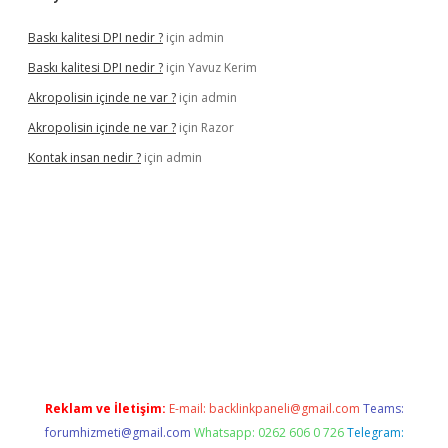
Baskı kalitesi DPI nedir ?
için
admin
Baskı kalitesi DPI nedir ?
için
Yavuz Kerim
Akropolisin içinde ne var ?
için
admin
Akropolisin içinde ne var ?
için
Razor
Kontak insan nedir ?
için
admin
lipbet
Reklam ve İletişim:
E-mail:
backlinkpaneli@gmail.com
Teams:
forumhizmeti@gmail.com
Whatsapp: 0262 606 0 726
Telegram: