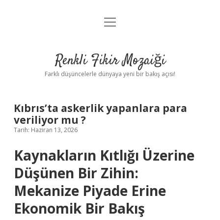
menüyü
Anasayfa
aç
Gizlilik Politikası
Renkli Fikir Mozaiği
Yasal Uyarı
Farklı düşüncelerle dünyaya yeni bir bakış açısı!
Hakkımızda
Kıbrıs’ta askerlik yapanlara para
Hakkımızda
veriliyor mu ?
Tarih: Haziran 13, 2026
Kaynakların Kıtlığı Üzerine
Düşünen Bir Zihin:
Mekanize Piyade Erine
Ekonomik Bir Bakış