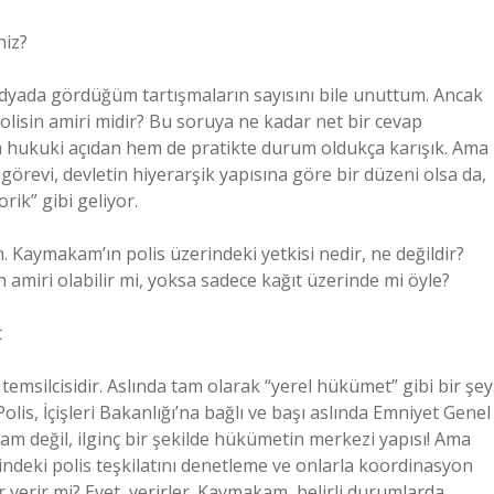
niz?
medyada gördüğüm tartışmaların sayısını bile unuttum. Ancak
lisin amiri midir? Bu soruya ne kadar net bir cevap
m hukuki açıdan hem de pratikte durum oldukça karışık. Ama
görevi, devletin hiyerarşik yapısına göre bir düzeni olsa da,
rik” gibi geliyor.
. Kaymakam’ın polis üzerindeki yetkisi nedir, ne değildir?
n amiri olabilir mi, yoksa sadece kağıt üzerinde mi öyle?
t
msilcisidir. Aslında tam olarak “yerel hükümet” gibi bir şey
olis, İçişleri Bakanlığı’na bağlı ve başı aslında Emniyet Genel
am değil, ilginç bir şekilde hükümetin merkezi yapısı! Ama
indeki polis teşkilatını denetleme ve onlarla koordinasyon
 verir mi? Evet, verirler. Kaymakam, belirli durumlarda