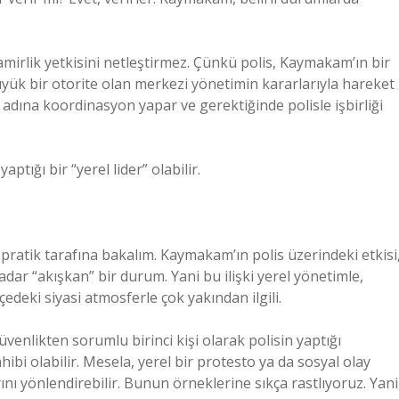
irlik yetkisini netleştirmez. Çünkü polis, Kaymakam’ın bir
üyük bir otorite olan merkezi yönetimin kararlarıyla hareket
dına koordinasyon yapar ve gerektiğinde polisle işbirliği
ptığı bir “yerel lider” olabilir.
 pratik tarafına bakalım. Kaymakam’ın polis üzerindeki etkisi
ar “akışkan” bir durum. Yani bu ilişki yerel yönetimle,
lçedeki siyasi atmosferle çok yakından ilgili.
enlikten sorumlu birinci kişi olarak polisin yaptığı
bi olabilir. Mesela, yerel bir protesto ya da sosyal olay
ı yönlendirebilir. Bunun örneklerine sıkça rastlıyoruz. Yani