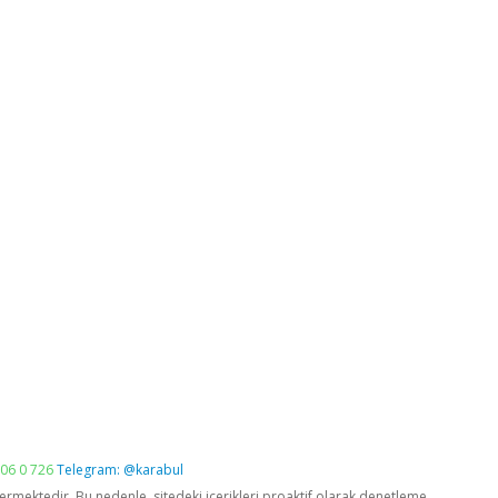
06 0 726
Telegram: @karabul
vermektedir. Bu nedenle, sitedeki içerikleri proaktif olarak denetleme