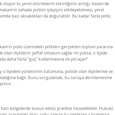
 oluyor ki, yerel otoritelerin etkinliğinin arttığı, bazen de
akam’ın sahada polisin işleyişini etkileyebilmesi, yerel
mda bazı aksaklıkları da doğurabilir. Bu kadar fazla yetki,
kam’ın polis üzerindeki yetkileri gerçekten toplum yararına
olan ilişkilerin şeffaf olmasını sağlar mı yoksa, o ilçede
da daha fazla “güç” kullanmasına mı yol açar?
o ilçedeki yöneticinin tutumuna, polisle olan ilişkilerine ve
lgıladığına bağlı. Bunu sorgulamak, bu soruya derinlemesine
rtırır.
azı bölgelerde bunun etkisi pratikte hissedilebilir. Hukuki
olis arasındaki ilişki, çoğu zaman bu netlikten sapabiliyor.