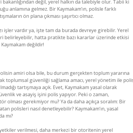
akanlığından değil, yerel halkın da talebiyle olur. Tabii ki
uğu anlamına gelmez. Bir Kaymakam’ın, polisle farklı
ışmaların ön plana çıkması şaşırtıcı olmaz.
 işler vardır ya, işte tam da burada devreye girebilir. Yerel
belirleyebilir, hatta pratikte bazı kararlar üzerinde etkisi
i Kaymakam değildir!
lisin amiri olsa bile, bu durum gerçekten toplum yararına
k toplumsal güvenliği sağlama amacı, yerel yönetim ile poli
olmadığı tartışmaya açık. Evet, Kaymakam yasal olarak
nlik ve asayiş işini polis yapıyor. Peki o zaman,
ör olması gerekmiyor mu? Ya da daha açıkça soralım: Bir
tan polisleri nasıl denetleyebilir? Kaymakam’ın, yasal
nda mı?
yetkiler verilmesi, daha merkezi bir otoritenin yerel