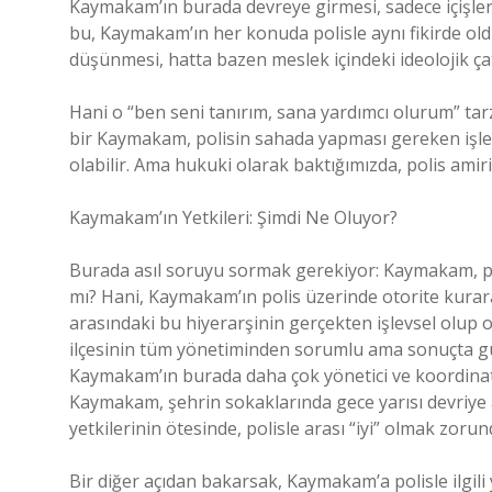
Kaymakam’ın burada devreye girmesi, sadece içişleri b
bu, Kaymakam’ın her konuda polisle aynı fikirde old
düşünmesi, hatta bazen meslek içindeki ideolojik çat
Hani o “ben seni tanırım, sana yardımcı olurum” tarzı
bir Kaymakam, polisin sahada yapması gereken işleri 
olabilir. Ama hukuki olarak baktığımızda, polis amir
Kaymakam’ın Yetkileri: Şimdi Ne Oluyor?
Burada asıl soruyu sormak gerekiyor: Kaymakam, po
mı? Hani, Kaymakam’ın polis üzerinde otorite kurara
arasındaki bu hiyerarşinin gerçekten işlevsel olup 
ilçesinin tüm yönetiminden sorumlu ama sonuçta güve
Kaymakam’ın burada daha çok yönetici ve koordinat
Kaymakam, şehrin sokaklarında gece yarısı devriye a
yetkilerinin ötesinde, polisle arası “iyi” olmak zoru
Bir diğer açıdan bakarsak, Kaymakam’a polisle ilgili 