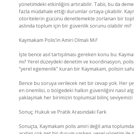
yönetimdeki etkinliğini artırabilir. Tabii, bu da demek
fazla müdahale ettiği durumlar ortaya çıkabilir. Kaym
otoritelerin gücünü denetlemekte zorlanan bir toplu
aslında toplum için bir güvenlik sorunu olabilir mi?
Kaymakam Polis’in Amiri Olmalı Mı?
İşte bence asıl tartışılması gereken konu bu: Kayma
mı? Yerel düzeydeki denetim ve koordinasyon, polisle 
“yerel egemenlik” kuran bir Kaymakam, polisin saha
Bence bu soruya verilecek net bir cevap yok. Her şey 
en önemlisi, o bölgedeki halkın güvenliğini nasıl a
yaklaşmak her birimizin toplumsal bilinç seviyemizi a
Sonuç: Hukuk ve Pratik Arasındaki Fark
Sonuçta, Kaymakam polis amiri değil ama toplumda b
açıdan çok net bir durum varken, yerel yönetim ile p