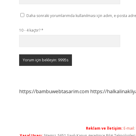
Daha sonraki yorumlarımda kullanılması için adım, e-posta adres
10 - 4 kaçtır?
*
https://bambuwebtasarim.com
https://halkalinakliy
Reklam ve İletişim:
E-mail:
Yasal Uyarı:
Sitemiz, 5651 Sayılı Kanun gereğince Bilgi Teknolojiler