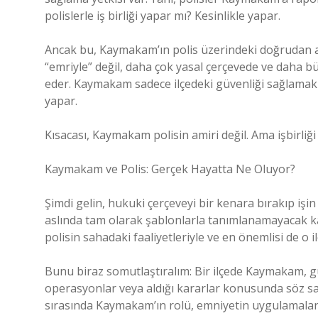
polislerle iş birliği yapar mı? Kesinlikle yapar.
Ancak bu, Kaymakam’ın polis üzerindeki doğrudan am
“emriyle” değil, daha çok yasal çerçevede ve daha b
eder. Kaymakam sadece ilçedeki güvenliği sağlamak a
yapar.
Kısacası, Kaymakam polisin amiri değil. Ama işbirliği ya
Kaymakam ve Polis: Gerçek Hayatta Ne Oluyor?
Şimdi gelin, hukuki çerçeveyi bir kenara bırakıp işin
aslında tam olarak şablonlarla tanımlanamayacak kad
polisin sahadaki faaliyetleriyle ve en önemlisi de o i
Bunu biraz somutlaştıralım: Bir ilçede Kaymakam, güv
operasyonlar veya aldığı kararlar konusunda söz sahi
sırasında Kaymakam’ın rolü, emniyetin uygulamaların