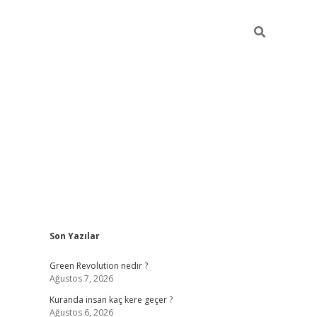
Sidebar
Son Yazılar
hiltonbet yeni giriş
Green Revolution nedir ?
Ağustos 7, 2026
Kuranda insan kaç kere geçer ?
Ağustos 6, 2026