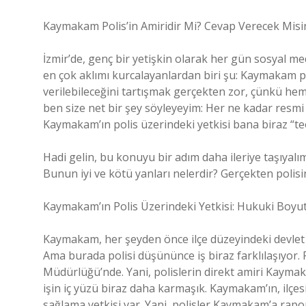
Kaymakam Polis’in Amiridir Mi? Cevap Verecek Misi
İzmir’de, genç bir yetişkin olarak her gün sosyal 
en çok aklımı kurcalayanlardan biri şu: Kaymakam po
verilebileceğini tartışmak gerçekten zor, çünkü he
ben size net bir şey söyleyeyim: Her ne kadar resmi 
Kaymakam’ın polis üzerindeki yetkisi bana biraz “teo
Hadi gelin, bu konuyu bir adım daha ileriye taşıyalım
Bunun iyi ve kötü yanları nelerdir? Gerçekten polisi
Kaymakam’ın Polis Üzerindeki Yetkisi: Hukuki Boyu
Kaymakam, her şeyden önce ilçe düzeyindeki devlet te
Ama burada polisi düşününce iş biraz farklılaşıyor. P
Müdürlüğü’nde. Yani, polislerin direkt amiri Kaymak
işin iç yüzü biraz daha karmaşık. Kaymakam’ın, ilçes
sağlama yetkisi var. Yani, polisler Kaymakam’a rapor