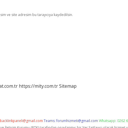
im ve site adresim bu tarayıcıya kaydedilsin.
at.com.tr
https://mity.com.tr
Sitemap
backlinkpaneli@gmail.com
Teams:
forumhizmeti@gmail.com
Whatsapp: 0262 6
i ve İletişim Kurumu (BTK) tarafından onaylanmış bir Yer Sağlayıcı olarak hizmet 