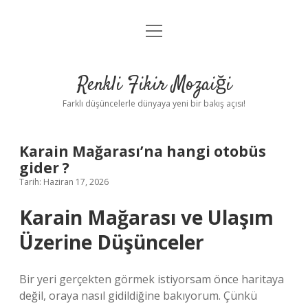
menüyü
Anasayfa
aç
Gizlilik Politikası
Renkli Fikir Mozaiği
Yasal Uyarı
Farklı düşüncelerle dünyaya yeni bir bakış açısı!
Hakkımızda
Karain Mağarası’na hangi otobüs
Hakkımızda
gider ?
Tarih: Haziran 17, 2026
Karain Mağarası ve Ulaşım
Üzerine Düşünceler
Bir yeri gerçekten görmek istiyorsam önce haritaya
değil, oraya nasıl gidildiğine bakıyorum. Çünkü