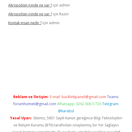
Akropolisin içinde ne var ?
için
admin
Akropolisin içinde ne var ?
için
Razor
Kontak insan nedir ?
için
admin
tulipbet
Reklam ve İletişim:
E-mail:
backlinkpaneli@gmail.com
Teams:
forumhizmeti@gmail.com
Whatsapp: 0262 606 0 726
Telegram:
@karabul
Yasal Uyarı:
Sitemiz, 5651 Sayılı Kanun gereğince Bilgi Teknolojileri
ve İletişim Kurumu (BTK) tarafından onaylanmış bir Yer Sağlayıcı