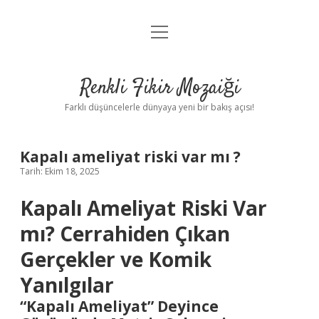
menüyü
Anasayfa
aç
Gizlilik Politikası
Renkli Fikir Mozaiği
Yasal Uyarı
Farklı düşüncelerle dünyaya yeni bir bakış açısı!
Hakkımızda
Kapalı ameliyat riski var mı ?
Hakkımızda
Tarih: Ekim 18, 2025
Kapalı Ameliyat Riski Var
mı? Cerrahiden Çıkan
Gerçekler ve Komik
Yanılgılar
“Kapalı Ameliyat” Deyince