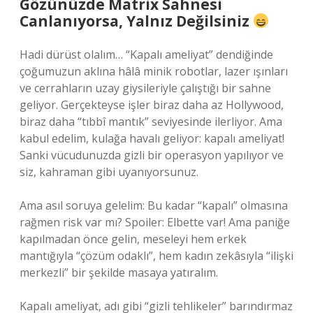
Gözünüzde Matrix Sahnesi
Canlanıyorsa, Yalnız Değilsiniz
Hadi dürüst olalım… “Kapalı ameliyat” dendiğinde
çoğumuzun aklına hâlâ minik robotlar, lazer ışınları
ve cerrahların uzay giysileriyle çalıştığı bir sahne
geliyor. Gerçekteyse işler biraz daha az Hollywood,
biraz daha “tıbbî mantık” seviyesinde ilerliyor. Ama
kabul edelim, kulağa havalı geliyor: kapalı ameliyat!
Sanki vücudunuzda gizli bir operasyon yapılıyor ve
siz, kahraman gibi uyanıyorsunuz.
Ama asıl soruya gelelim: Bu kadar “kapalı” olmasına
rağmen risk var mı? Spoiler: Elbette var! Ama paniğe
kapılmadan önce gelin, meseleyi hem erkek
mantığıyla “çözüm odaklı”, hem kadın zekâsıyla “ilişki
merkezli” bir şekilde masaya yatıralım.
Kapalı ameliyat, adı gibi “gizli tehlikeler” barındırmaz