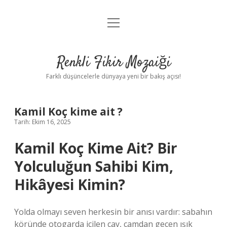
menüyü
Anasayfa
aç
Gizlilik Politikası
Renkli Fikir Mozaiği
Yasal Uyarı
Farklı düşüncelerle dünyaya yeni bir bakış açısı!
Hakkımızda
Kamil Koç kime ait ?
Hakkımızda
Tarih: Ekim 16, 2025
Kamil Koç Kime Ait? Bir
Yolculuğun Sahibi Kim,
Hikâyesi Kimin?
Yolda olmayı seven herkesin bir anısı vardır: sabahın
köründe otogarda içilen çay, camdan geçen ışık