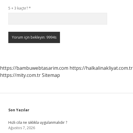
5 + 3 kaçtır?
*
https://bambuwebtasarim.com
https://halkalinakliyat.com.tr
https://mity.com.tr
Sitemap
Sidebar
Son Yazılar
Hızlı cila ne sıklıkla uygulanmalıdır ?
Ağustos 7, 2026