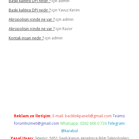
Baskı kalitesi DPI nedir ?
için
admin
Baskı kalitesi DPI nedir ?
için
Yavuz Kerim
Akropolisin içinde ne var ?
için
admin
Akropolisin içinde ne var ?
için
Razor
Kontak insan nedir ?
için
admin
ş
tulipbet
Reklam ve İletişim:
E-mail:
backlinkpaneli@gmail.com
Teams:
forumhizmeti@gmail.com
Whatsapp: 0262 606 0 726
Telegram:
@karabul
Yasal Uyarı:
Sitemiz, 5651 Sayılı Kanun gereğince Bilgi Teknolojileri