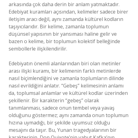
arkasında çok daha derin bir anlam yatmaktadır.
Edebiyat kuramları açısından, kelimeler sadece birer
iletişim aracı değil, aynı zamanda kültürel kodların
taşıyıcılarıdır. Bir kelime, zamanla toplumun
düşünsel yapısının bir yansıması haline gelir ve
bazen o kelime, bir toplumun kolektif belleğinde
sembollerle ilişkilendirilir.
Edebiyatın önemli alanlarından biri olan metinler
arası ilişki kuramı, bir kelimenin farklı metinlerde
nasıl biçimlendiğini ve zamanla toplumların dilinde
nasıl evrildiğini anlatır. “Gebeş” kelimesinin anlamı
da, toplumsal anlamlar ve kültürel kodlar üzerinden
şekillenir. Bir karakterin “gebeş” olarak
tanımlanması, sadece onun tembel veya yavaş
olduğunu göstermez; aynı zamanda onun toplumun
hızına uymadığı, bir şekilde uyumsuz olduğu
mesajını da taşır. Bu, Yunan tragedyalarının bir
karakterinin, Don Quixote’nin yahut Kafka’nın