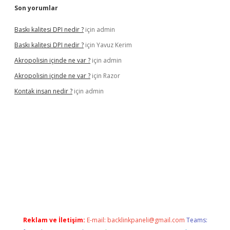
Son yorumlar
Baskı kalitesi DPI nedir ?
için
admin
Baskı kalitesi DPI nedir ?
için
Yavuz Kerim
Akropolisin içinde ne var ?
için
admin
Akropolisin içinde ne var ?
için
Razor
Kontak insan nedir ?
için
admin
giriş
tulipbet
Reklam ve İletişim:
E-mail:
backlinkpaneli@gmail.com
Teams: