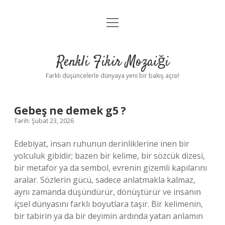
menüyü
Anasayfa
aç
Gizlilik Politikası
Renkli Fikir Mozaiği
Yasal Uyarı
Farklı düşüncelerle dünyaya yeni bir bakış açısı!
Hakkımızda
Gebeş ne demek g5 ?
Hakkımızda
Tarih: Şubat 23, 2026
Edebiyat, insan ruhunun derinliklerine inen bir
yolculuk gibidir; bazen bir kelime, bir sözcük dizesi,
bir metafor ya da sembol, evrenin gizemli kapılarını
aralar. Sözlerin gücü, sadece anlatmakla kalmaz,
aynı zamanda düşündürür, dönüştürür ve insanın
içsel dünyasını farklı boyutlara taşır. Bir kelimenin,
bir tabirin ya da bir deyimin ardında yatan anlamın