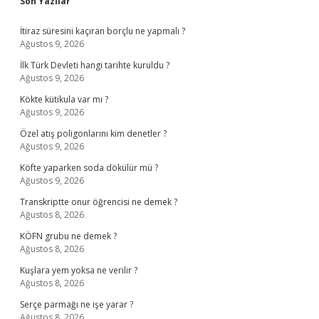
Sidebar
Son Yazılar
İtiraz süresini kaçıran borçlu ne yapmalı ?
Ağustos 9, 2026
İlk Türk Devleti hangi tarihte kuruldu ?
Ağustos 9, 2026
Kökte kütikula var mı ?
Ağustos 9, 2026
Özel atış poligonlarını kim denetler ?
Ağustos 9, 2026
Köfte yaparken soda dökülür mü ?
Ağustos 9, 2026
Transkriptte onur öğrencisi ne demek ?
Ağustos 8, 2026
KÖFN grubu ne demek ?
Ağustos 8, 2026
Kuşlara yem yoksa ne verilir ?
Ağustos 8, 2026
Serçe parmağı ne işe yarar ?
Ağustos 8, 2026