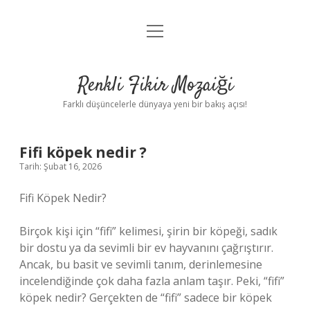
menüyü
Anasayfa
aç
Gizlilik Politikası
Renkli Fikir Mozaiği
Yasal Uyarı
Farklı düşüncelerle dünyaya yeni bir bakış açısı!
Hakkımızda
Fifi köpek nedir ?
Hakkımızda
Tarih: Şubat 16, 2026
Fifi Köpek Nedir?
Birçok kişi için “fifi” kelimesi, şirin bir köpeği, sadık
bir dostu ya da sevimli bir ev hayvanını çağrıştırır.
Ancak, bu basit ve sevimli tanım, derinlemesine
incelendiğinde çok daha fazla anlam taşır. Peki, “fifi”
köpek nedir? Gerçekten de “fifi” sadece bir köpek