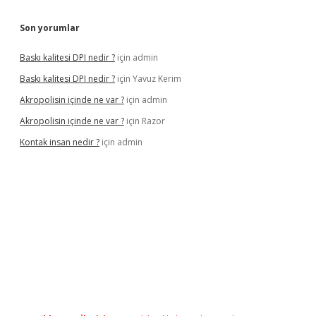
Son yorumlar
Baskı kalitesi DPI nedir ?
için
admin
Baskı kalitesi DPI nedir ?
için
Yavuz Kerim
Akropolisin içinde ne var ?
için
admin
Akropolisin içinde ne var ?
için
Razor
Kontak insan nedir ?
için
admin
riş
tulipbet