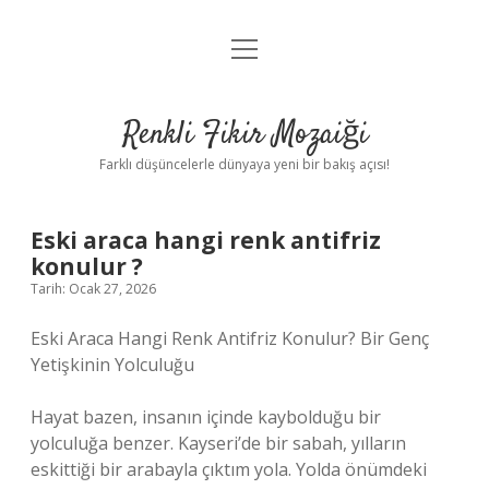
menüyü
Anasayfa
aç
Gizlilik Politikası
Renkli Fikir Mozaiği
Yasal Uyarı
Farklı düşüncelerle dünyaya yeni bir bakış açısı!
Hakkımızda
Eski araca hangi renk antifriz
Hakkımızda
konulur ?
Tarih: Ocak 27, 2026
Eski Araca Hangi Renk Antifriz Konulur? Bir Genç
Yetişkinin Yolculuğu
Hayat bazen, insanın içinde kaybolduğu bir
yolculuğa benzer. Kayseri’de bir sabah, yılların
eskittiği bir arabayla çıktım yola. Yolda önümdeki