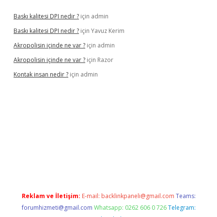
Baskı kalitesi DPI nedir ?
için
admin
Baskı kalitesi DPI nedir ?
için
Yavuz Kerim
Akropolisin içinde ne var ?
için
admin
Akropolisin içinde ne var ?
için
Razor
Kontak insan nedir ?
için
admin
i giriş
tulipbet
Reklam ve İletişim:
E-mail:
backlinkpaneli@gmail.com
Teams:
forumhizmeti@gmail.com
Whatsapp: 0262 606 0 726
Telegram: