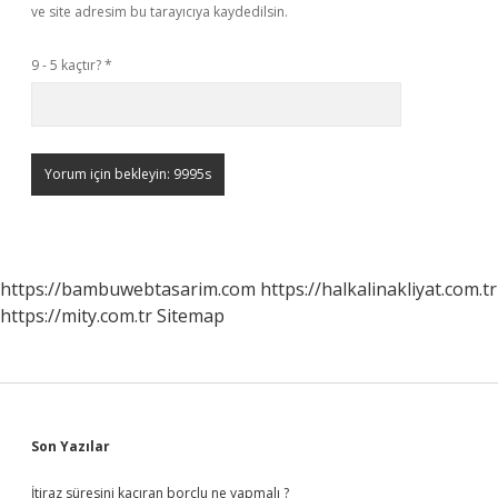
ve site adresim bu tarayıcıya kaydedilsin.
9 - 5 kaçtır?
*
https://bambuwebtasarim.com
https://halkalinakliyat.com.tr
https://mity.com.tr
Sitemap
Sidebar
Son Yazılar
İtiraz süresini kaçıran borçlu ne yapmalı ?