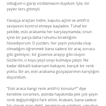
olduğum o garip vızıldamasını duydum. İşte, bir
şeyler ters gitmişti.
Yavaşça araçtan indim, kaputu açtım ve antifriz
seviyesini kontrol etmeye başladım. Tuhaf bir
şekilde, eski arabamla her karşılaşmamda, onun
içine bir parça daha ruhumu bıraktığımı
hissediyorum. O yüzden, her şeyin yolunda olup
olmadığını öğrenmek bana sadece bir araç sorusu
gibi gelmiyor, bir güvence arayışı gibi oluyor.
Gözlerim, o koyu yeşil sıvıyı bulmaya çalıştı. Ne
kadar dikkatli bakarsam bakayım, karışık bir renk
yoktu. Bir an, eski arabama gözyaşlarımın karıştığını
düşündüm.
“Eski araca hangi renk antifriz konulur?” diye
kendime sorarken, aslında hayatımda pek çok şeyin
renk değiştirdiğini fark ettim. Arabam, bana sadece
bir ulaşım aracı değil, geçmişin ve şimdinin, umudun