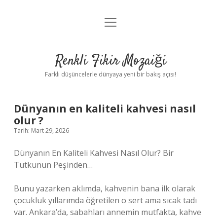
menüyü
Anasayfa
aç
Gizlilik Politikası
Renkli Fikir Mozaiği
Yasal Uyarı
Farklı düşüncelerle dünyaya yeni bir bakış açısı!
Hakkımızda
Dünyanın en kaliteli kahvesi nasıl
Hakkımızda
olur ?
Tarih: Mart 29, 2026
Dünyanın En Kaliteli Kahvesi Nasıl Olur? Bir
Tutkunun Peşinden…
Bunu yazarken aklımda, kahvenin bana ilk olarak
çocukluk yıllarımda öğretilen o sert ama sıcak tadı
var. Ankara’da, sabahları annemin mutfakta, kahve