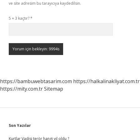
ve site adresim bu tarayıcıya kaydedilsin.
5 + 3 kaçtır?
*
https://bambuwebtasarim.com
https://halkalinakliyat.com.tr
https://mity.com.tr
Sitemap
Sidebar
Son Yazılar
Kurtlar Vadisi terör hangi yıl oldu ?