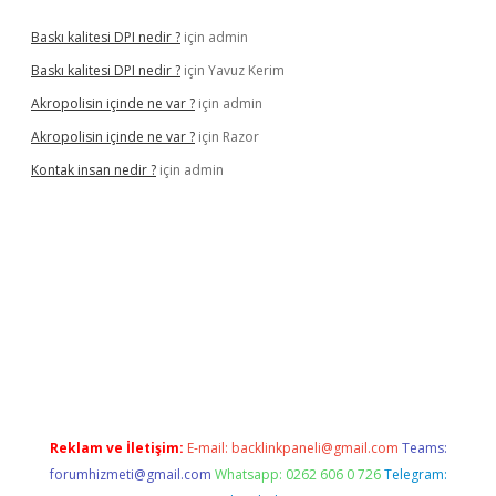
Baskı kalitesi DPI nedir ?
için
admin
Baskı kalitesi DPI nedir ?
için
Yavuz Kerim
Akropolisin içinde ne var ?
için
admin
Akropolisin içinde ne var ?
için
Razor
Kontak insan nedir ?
için
admin
riş
tulipbet
Reklam ve İletişim:
E-mail:
backlinkpaneli@gmail.com
Teams:
forumhizmeti@gmail.com
Whatsapp: 0262 606 0 726
Telegram: