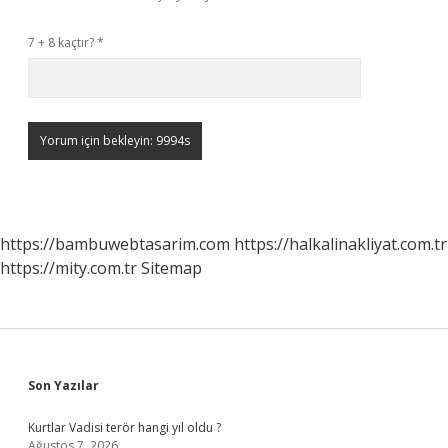
7 + 8 kaçtır?
*
https://bambuwebtasarim.com
https://halkalinakliyat.com.tr
https://mity.com.tr
Sitemap
Sidebar
Son Yazılar
Kurtlar Vadisi terör hangi yıl oldu ?
Ağustos 7, 2026