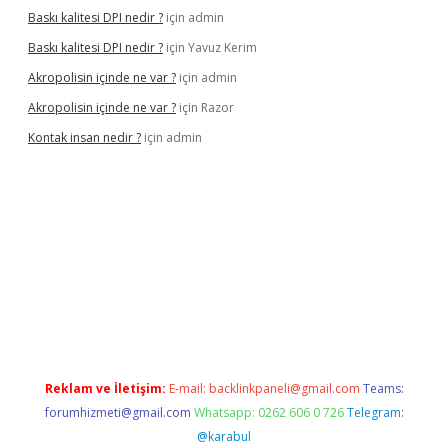
Baskı kalitesi DPI nedir ?
için
admin
Baskı kalitesi DPI nedir ?
için
Yavuz Kerim
Akropolisin içinde ne var ?
için
admin
Akropolisin içinde ne var ?
için
Razor
Kontak insan nedir ?
için
admin
pbet
Reklam ve İletişim:
E-mail:
backlinkpaneli@gmail.com
Teams:
forumhizmeti@gmail.com
Whatsapp: 0262 606 0 726
Telegram:
@karabul