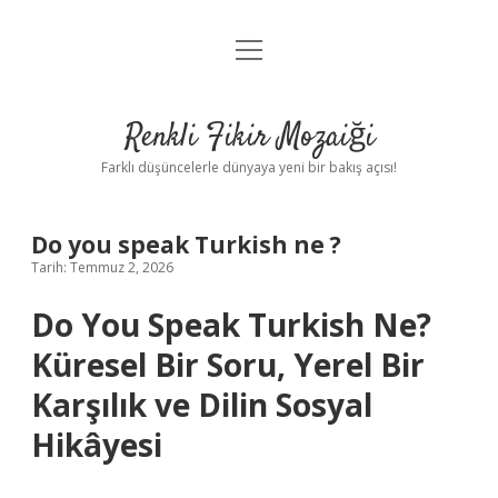
menüyü
Anasayfa
aç
Gizlilik Politikası
Renkli Fikir Mozaiği
Yasal Uyarı
Farklı düşüncelerle dünyaya yeni bir bakış açısı!
Hakkımızda
Do you speak Turkish ne ?
Hakkımızda
Tarih: Temmuz 2, 2026
Do You Speak Turkish Ne?
Küresel Bir Soru, Yerel Bir
Karşılık ve Dilin Sosyal
Hikâyesi