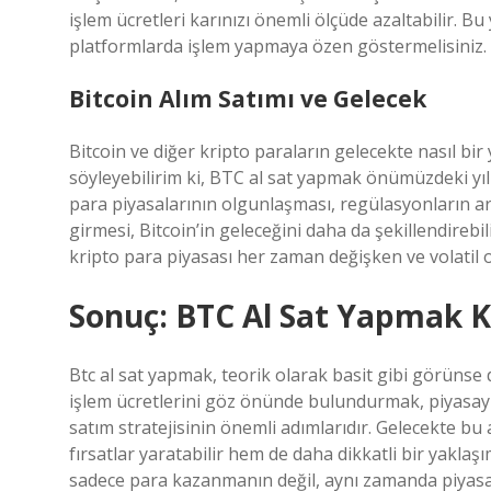
işlem ücretleri karınızı önemli ölçüde azaltabilir. Bu
platformlarda işlem yapmaya özen göstermelisiniz.
Bitcoin Alım Satımı ve Gelecek
Bitcoin ve diğer kripto paraların gelecekte nasıl bi
söyleyebilirim ki, BTC al sat yapmak önümüzdeki yıl
para piyasalarının olgunlaşması, regülasyonların a
girmesi, Bitcoin’in geleceğini daha da şekillendirebi
kripto para piyasası her zaman değişken ve volatil
Sonuç: BTC Al Sat Yapmak K
Btc al sat yapmak, teorik olarak basit gibi görüns
işlem ücretlerini göz önünde bulundurmak, piyasayı 
satım stratejisinin önemli adımlarıdır. Gelecekte bu
fırsatlar yaratabilir hem de daha dikkatli bir yakla
sadece para kazanmanın değil, aynı zamanda piyasa d