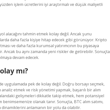
 yüzden işlem ücretlerini iyi araştırmalı ve düşük maliyetli
r yol alacağını tahmin etmek kolay değil. Ancak şunu
larda daha fazla kişiye hitap edecek gibi görünüyor. Kripto
rtması ve daha fazla kurumsal yatırımcının bu piyasaya
lir. Ancak bu aynı zamanda yeni riskler de getirebilir. Sonuçta
 olmaya devam edecek.
olay mı?
e de uygulamada pek de kolay değil. Doğru borsayı seçmek,
analiz etmek ve risk yönetimi yapmak, başarılı bir alım
 alandaki gelişmeleri dikkatle takip etmek, hem potansiyel
şım benimsemenize olanak tanır. Sonuçta, BTC alım satımı,
inamiklerini anlamanın bir yolu da olabilir.