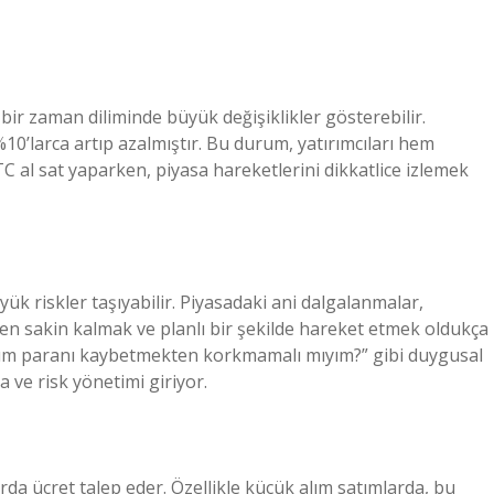
k bir zaman diliminde büyük değişiklikler gösterebilir.
 %10’larca artıp azalmıştır. Bu durum, yatırımcıları hem
C al sat yaparken, piyasa hareketlerini dikkatlice izlemek
k riskler taşıyabilir. Piyasadaki ani dalgalanmalar,
den sakin kalmak ve planlı bir şekilde hareket etmek oldukça
üm paranı kaybetmekten korkmamalı mıyım?” gibi duygusal
ve risk yönetimi giriyor.
arda ücret talep eder. Özellikle küçük alım satımlarda, bu