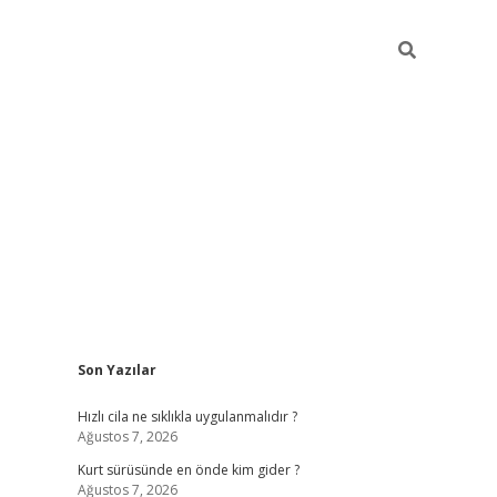
Sidebar
Son Yazılar
hiltonbet yeni giriş
tul
Hızlı cila ne sıklıkla uygulanmalıdır ?
Ağustos 7, 2026
Kurt sürüsünde en önde kim gider ?
Ağustos 7, 2026