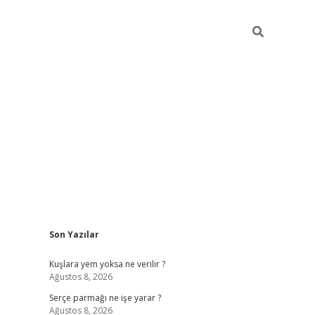
Sidebar
Son Yazılar
hiltonbet
Kuşlara yem yoksa ne verilir ?
Ağustos 8, 2026
Serçe parmağı ne işe yarar ?
Ağustos 8, 2026