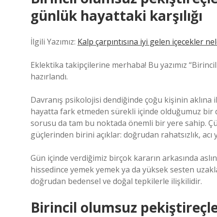
günlük hayattaki karşılığı
İlgili Yazımız:
Kalp çarpıntısına iyi gelen içecekler nel
Eklektika takipçilerine merhaba! Bu yazımız “Birinc
hazırlandı.
Davranış psikolojisi dendiğinde çoğu kişinin aklına i
hayatta fark etmeden sürekli içinde olduğumuz bir dü
sorusu da tam bu noktada önemli bir yere sahip. Çü
güçlerinden birini açıklar: doğrudan rahatsızlık, acı
Gün içinde verdiğimiz birçok kararın arkasında asl
hissedince yemek yemek ya da yüksek sesten uzaklaşm
doğrudan bedensel ve doğal tepkilerle ilişkilidir.
Birincil olumsuz pekiştireçl