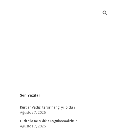
Sidebar
Son Yazılar
hiltonbet yeni giriş
tu
Kurtlar Vadisi terör hangi yıl oldu ?
Ağustos 7, 2026
Hızlı cila ne sıklıkla uygulanmalıdır ?
Ağustos 7, 2026