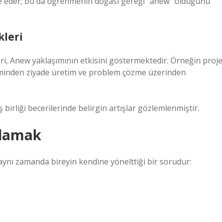
e eder; bu da öğrenmenin doğası gereği “anew” olduğunu
kleri
eri, Anew yaklaşımının etkisini göstermektedir. Örneğin proj
teminden ziyade üretim ve problem çözme üzerinden
 birliği becerilerinde belirgin artışlar gözlemlenmiştir.
ulamak
 aynı zamanda bireyin kendine yönelttiği bir sorudur: