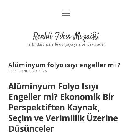
menüyü
Anasayfa
aç
Gizlilik Politikası
Renkli Fikir Mozaiği
Yasal Uyarı
Farklı düşüncelerle dünyaya yeni bir bakış açısı!
Hakkımızda
Alüminyum folyo ısıyı engeller mi ?
Hakkımızda
Tarih: Haziran 29, 2026
Alüminyum Folyo Isıyı
Engeller mi? Ekonomik Bir
Perspektiften Kaynak,
Seçim ve Verimlilik Üzerine
Düşünceler