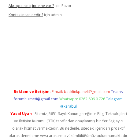
Akropolisin içinde ne var ?
için
Razor
Kontak insan nedir ?
için
admin
ş
tulipbet
Reklam ve İletişim:
E-mail:
backlinkpaneli@gmail.com
Teams:
forumhizmeti@gmail.com
Whatsapp: 0262 606 0 726
Telegram:
@karabul
Yasal Uyarı:
Sitemiz, 5651 Sayılı Kanun gereğince Bilgi Teknolojileri
ve İletişim Kurumu (BTK) tarafından onaylanmış bir Yer Sağlayıcı
olarak hizmet vermektedir. Bu nedenle, sitedeki içerikleri proaktif
olarak denetleme veya araştırma yükümlülüğümüz bulunmamaktadır.