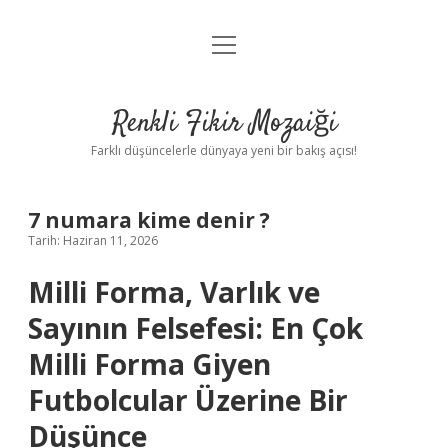
menüyü
Anasayfa
aç
Gizlilik Politikası
Renkli Fikir Mozaiği
Yasal Uyarı
Farklı düşüncelerle dünyaya yeni bir bakış açısı!
Hakkımızda
7 numara kime denir ?
Hakkımızda
Tarih: Haziran 11, 2026
Milli Forma, Varlık ve
Sayının Felsefesi: En Çok
Milli Forma Giyen
Futbolcular Üzerine Bir
Düşünce