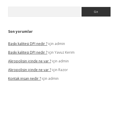
Arama
Son yorumlar
Baskı kalitesi DPI nedir ?
için
admin
Baskı kalitesi DPI nedir ?
için
Yavuz Kerim
Akropolisin içinde ne var ?
için
admin
Akropolisin içinde ne var ?
için
Razor
Kontak insan nedir ?
için
admin
ş
tulipbet