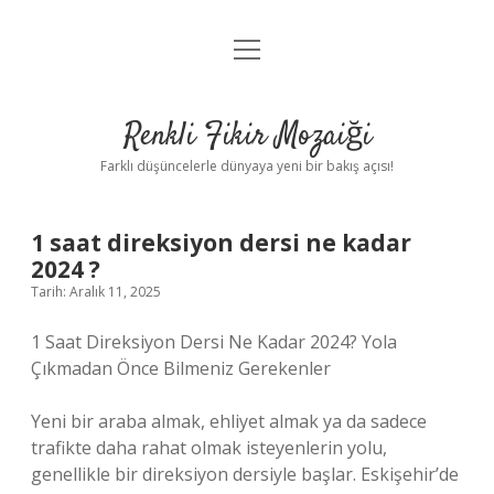
menüyü
Anasayfa
aç
Gizlilik Politikası
Renkli Fikir Mozaiği
Yasal Uyarı
Farklı düşüncelerle dünyaya yeni bir bakış açısı!
Hakkımızda
1 saat direksiyon dersi ne kadar
Hakkımızda
2024 ?
Tarih: Aralık 11, 2025
1 Saat Direksiyon Dersi Ne Kadar 2024? Yola
Çıkmadan Önce Bilmeniz Gerekenler
Yeni bir araba almak, ehliyet almak ya da sadece
trafikte daha rahat olmak isteyenlerin yolu,
genellikle bir direksiyon dersiyle başlar. Eskişehir’de