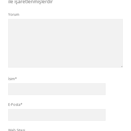
ile işaretlenmişlerdir
Yorum
İsim*
E-Posta*
Web Sitesi