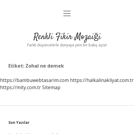
menüyü
Anasayfa
aç
Gizlilik Politikası
Renkli Fikir Mozaiği
Yasal Uyarı
Farklı düşüncelerle dünyaya yeni bir bakış açısı!
Hakkımızda
Etiket:
Zohal ne demek
Hakkımızda
https://bambuwebtasarim.com
https://halkalinakliyat.com.tr
https://mity.com.tr
Sitemap
Sidebar
Son Yazılar