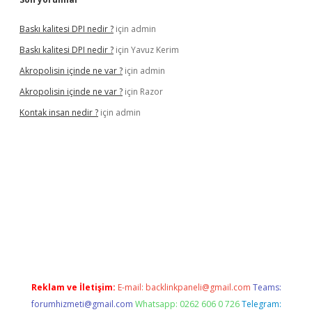
Baskı kalitesi DPI nedir ?
için
admin
Baskı kalitesi DPI nedir ?
için
Yavuz Kerim
Akropolisin içinde ne var ?
için
admin
Akropolisin içinde ne var ?
için
Razor
Kontak insan nedir ?
için
admin
onbet yeni giriş
tulipbet
Reklam ve İletişim:
E-mail:
backlinkpaneli@gmail.com
Teams:
forumhizmeti@gmail.com
Whatsapp: 0262 606 0 726
Telegram: