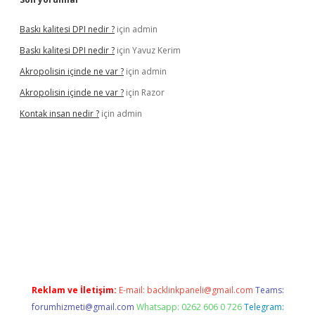
Baskı kalitesi DPI nedir ?
için
admin
Baskı kalitesi DPI nedir ?
için
Yavuz Kerim
Akropolisin içinde ne var ?
için
admin
Akropolisin içinde ne var ?
için
Razor
Kontak insan nedir ?
için
admin
onbet yeni giriş
tulipbet
Reklam ve İletişim:
E-mail:
backlinkpaneli@gmail.com
Teams:
forumhizmeti@gmail.com
Whatsapp: 0262 606 0 726
Telegram: