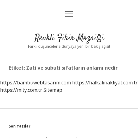
menüyü
Anasayfa
aç
Gizlilik Politikası
Renkli Fikir Mozaiği
Yasal Uyarı
Farklı düşüncelerle dünyaya yeni bir bakış açısı!
Hakkımızda
Etiket:
Zati ve subuti sıfatların anlamı nedir
Hakkımızda
https://bambuwebtasarim.com
https://halkalinakliyat.com.tr
https://mity.com.tr
Sitemap
Sidebar
Son Yazılar