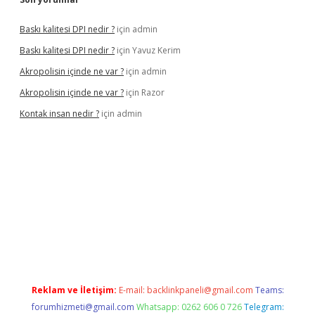
Baskı kalitesi DPI nedir ?
için
admin
Baskı kalitesi DPI nedir ?
için
Yavuz Kerim
Akropolisin içinde ne var ?
için
admin
Akropolisin içinde ne var ?
için
Razor
Kontak insan nedir ?
için
admin
onbet yeni giriş
tulipbet
Reklam ve İletişim:
E-mail:
backlinkpaneli@gmail.com
Teams:
forumhizmeti@gmail.com
Whatsapp: 0262 606 0 726
Telegram: