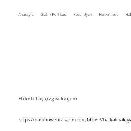
Anasayfa
Gizlilik Politikası
Yasal Uyarı
Hakkımızda
Ha
Etiket:
Taç çizgisi kaç cm
https://bambuwebtasarim.com
https://halkalinakliy