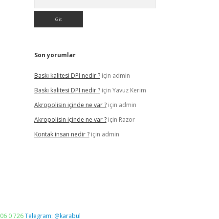
Son yorumlar
Baskı kalitesi DPI nedir ?
için
admin
Baskı kalitesi DPI nedir ?
için
Yavuz Kerim
Akropolisin içinde ne var ?
için
admin
Akropolisin içinde ne var ?
için
Razor
Kontak insan nedir ?
için
admin
06 0 726
Telegram: @karabul