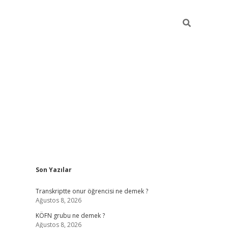
Sidebar
Son Yazılar
hiltonbet yeni g
Transkriptte onur öğrencisi ne demek ?
Ağustos 8, 2026
KÖFN grubu ne demek ?
Ağustos 8, 2026