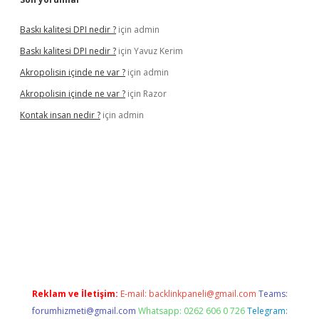
Baskı kalitesi DPI nedir ?
için
admin
Baskı kalitesi DPI nedir ?
için
Yavuz Kerim
Akropolisin içinde ne var ?
için
admin
Akropolisin içinde ne var ?
için
Razor
Kontak insan nedir ?
için
admin
onbet yeni giriş
tulipbet
Reklam ve İletişim:
E-mail:
backlinkpaneli@gmail.com
Teams:
forumhizmeti@gmail.com
Whatsapp: 0262 606 0 726
Telegram: