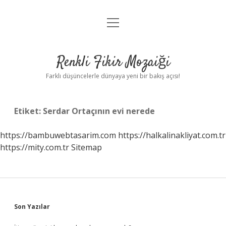
menüyü
Anasayfa
aç
Gizlilik Politikası
Renkli Fikir Mozaiği
Yasal Uyarı
Farklı düşüncelerle dünyaya yeni bir bakış açısı!
Hakkımızda
Etiket:
Serdar Ortaçının evi nerede
Hakkımızda
https://bambuwebtasarim.com
https://halkalinakliyat.com.tr
https://mity.com.tr
Sitemap
Sidebar
Son Yazılar